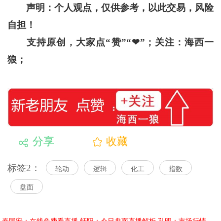
声明：个人观点，仅供参考，以此交易，风险
自担！
支持原创，大家点“赞”“
❤
”
；关注：海西一
狼；
分享
收藏
标签2：
轮动
逻辑
化工
指数
盘面