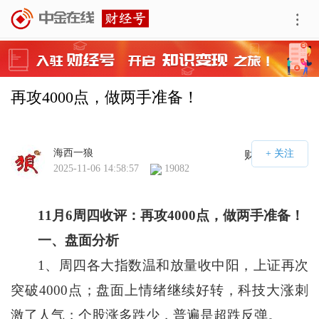
再攻4000点，做两手准备！
海西一狼
财经号APP
2025-11-06 14:58:57
19082
11
月
6
周四收评：再攻
4000
点，做两手准备！
一、盘面分析
1、周四各大指数温和放量收中阳，上证再次
突破4000点；盘面上情绪继续好转，科技大涨刺
激了人气；个股涨多跌少，普遍是超跌反弹。