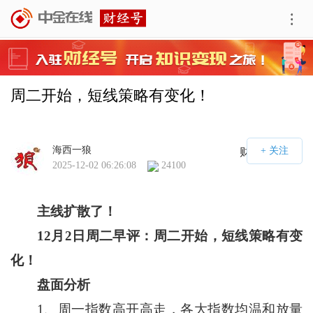
周二开始，短线策略有变化！
海西一狼
财经号APP
2025-12-02 06:26:08
24100
主线扩散了！
12
月
2
日周二早评：
周二开始，短线策略有变
化！
盘面分析
1、周一指数高开高走，各大指数均温和放量