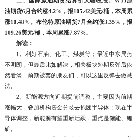
二、国际原油期货结算价大幅收涨。
WTI
原
油期货
6
月合约涨
4.2%
，报
105.42
美元
/
桶，本周累
涨
10.48%
。布伦特原油期货
7
月合约涨
3.35%
，报
109.26
美元
/
桶，本周累涨
7.87%
。
解读：
1
、
利好石油、化工、煤炭等；最近中东局势
不明朗，但最后比如解决，相关板块短期反弹后依
然看淡，前期被套的朋友们，可以这里反弹去做减
法。
2、新能源方向近期提前调整，主要因为前期
涨幅大，叠加机构资金分歧去抱团半导体；现在半
导体调整，新能源有望重新活跃，重点是储能、锂
矿。