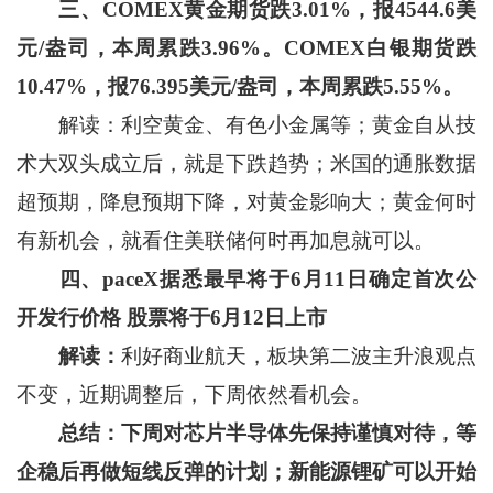
三、
COMEX
黄金期货跌
3.01%
，报
4544.6
美
元
/
盎司，本周累跌
3.96%
。
COMEX
白银期货跌
10.47%
，报
76.395
美元
/
盎司，本周累跌
5.55%
。
解读：利空黄金、有色小金属等；黄金自从技
术大双头成立后，就是下跌趋势；米国的通胀数据
超预期，降息预期下降，对黄金影响大；黄金何时
有新机会，就看住美联储何时再加息就可以。
四、
paceX
据悉最早将于
6
月
11
日确定首次公
开发行价格
股票将于
6
月
12
日上市
解读：
利好商业航天，板块第二波主升浪观点
不变，近期调整后，下周依然看机会。
总结：下周对芯片半导体先保持谨慎对待，等
企稳后再做短线反弹的计划；新能源锂矿可以开始