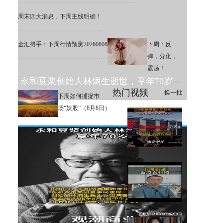
周末四大消息，下周主线明确！
金汇得手：下周行情预测20260808
下周：反
弹，分化，
震荡！
永和豆浆创始人林炳生逝世，享年70岁
热门视频
换一批
下周如何捕捉市
场“妖股”（8月8日）
A股存储巨头江波龙定增大幅溢
价，网友直呼：机构亏麻了！
下周大盘分析和交易策略！