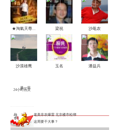
★淘氣天尊...
梁祝
沙黾农
沙漠雄鹰
玉名
潘益兵
换一批
24小时热文
老美非农爆雷 北京楼市松绑
这周要干大事？