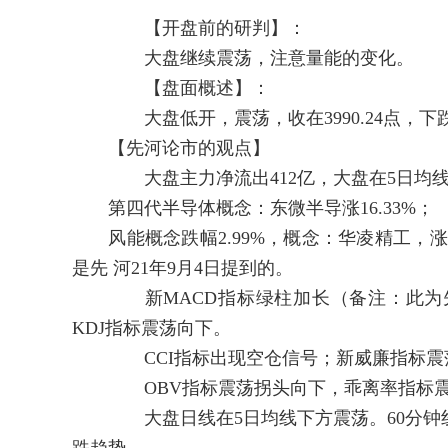
【开盘前的研判】：
大盘继续震荡，注意量能的变化。
【盘面概述】：
大盘低开，震荡，收在3990.24点，下跌51
【先河论市的观点】
大盘主力净流出412亿，大盘在5日均线
第四代半导体概念：东微半导涨16.33%；
风能概念跌幅2.99%，概念：华凌精工，涨
是先 河21年9月4日提到的。
新MACD指标绿柱加长（备注：此为先
KDJ指标震荡向下。
CCI指标出现空仓信号；新威廉指标震荡；
OBV指标震荡拐头向下，乖离率指标震
大盘日线在5日均线下方震荡。60分钟线震