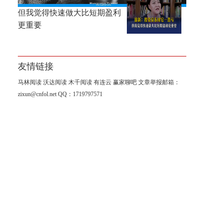
徐新：投资京东时它一直亏，
但我觉得快速做大比短期盈利
更重要
友情链接
马林阅读
沃达阅读
木千阅读
有连云
赢家聊吧
文章举报邮箱：
zixun@cnfol.net
QQ：1719797571