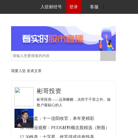
入驻财经号
登录
客服
|
我要入驻
发表文章
彬哥投资
彬哥投资——运筹帷幄，决胜于千里之外。做
散户最贴心的人
12.31收盘：十一连阳收官，来年更精彩
12.31商业观察：PEEK材料概念股精选（附股）
12.30收盘：十字星，收官战或许有惊喜