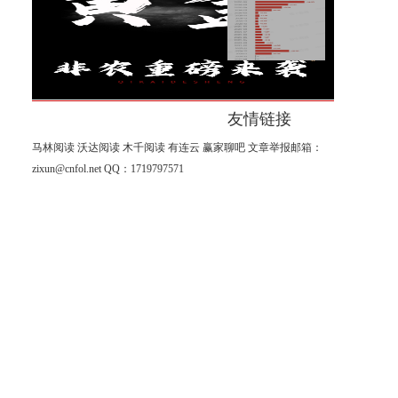
段！
万锦晟8.7大非农能否助推黄金
继续走强？今日黄金解析
友情链接
马林阅读
沃达阅读
木千阅读
有连云
赢家聊吧
文章举报邮箱：
zixun@cnfol.net
QQ：1719797571