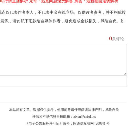
时行情直播解析
龙哥：热点问题免费解答
風雲：最新盘面走势解析
观点仅代表作者本人，不代表中金在线立场。仅供读者参考，并不构成投
险意识，请勿私下汇款给自媒体作者，避免造成金钱损失，风险自负。如
0
条评论
本站所有文章、数据仅供参考，使用前务请仔细阅读
法律声明
，风险自负
违法和不良信息举报邮箱：
zixun@cnfol.net
《电子公告服务许可证》编号：闽通信互联网 [2008]1 号