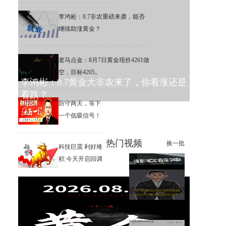
李鸿彬：8.7非农重磅来袭，能否
继续助涨黄金？
老马点金：8月7日黄金现价4261做
空，目标4205。
李鸿彬：8.7黄金大非农来了，你看涨还是
看跌？
防守两天，等下
一个低吸信号！
热门视频
换一批
科技巨震 利好堆
积 今天开启回调
【南篱】黄金想涨要注意
杨山海：8月非农进入倒计时阶