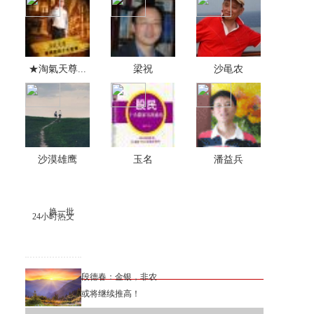
★淘氣天尊...
梁祝
沙黾农
沙漠雄鹰
玉名
潘益兵
换一批
24小时热文
段德春：金银，非农
或将继续推高！