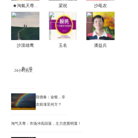
★淘氣天尊...
梁祝
沙黾农
沙漠雄鹰
玉名
潘益兵
换一批
24小时热文
段德春：金银，非
农前涨至何方？
淘气天尊：市场冲高回落，主力意图明显！