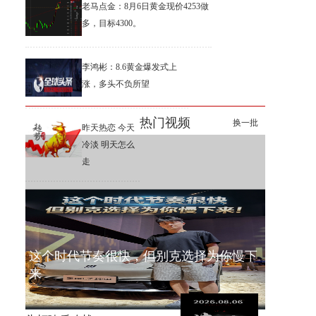
老马点金：8月6日黄金现价4253做
多，目标4300。
李鸿彬：8.6黄金爆发式上
涨，多头不负所望
热门视频
换一批
昨天热恋 今天
冷淡 明天怎么
走
这个时代节奏很快，但别克选择为你慢下
来
李鸿彬：8.6黄金成功起飞，多