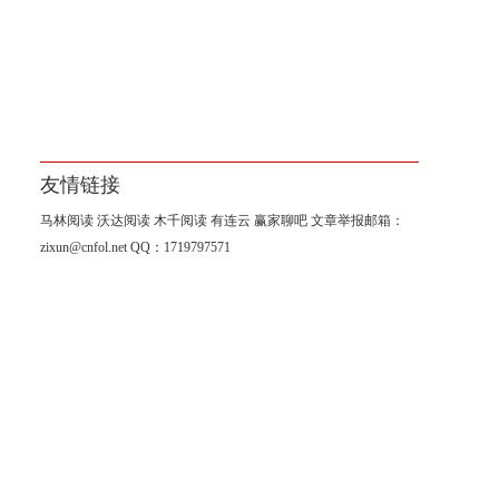
友情链接
马林阅读
沃达阅读
木千阅读
有连云
赢家聊吧
文章举报邮箱：
zixun@cnfol.net
QQ：1719797571