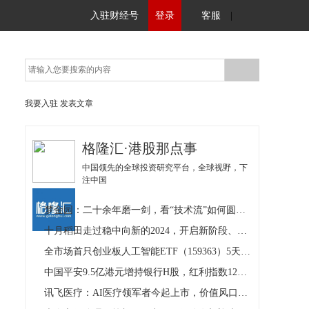
入驻财经号
登录
客服
|
我要入驻
发表文章
格隆汇·港股那点事
中国领先的全球投资研究平台，全球视野，下
注中国
梦金园：二十余年磨一剑，看“技术流”如何圆梦港交所
十月稻田走过稳中向新的2024，开启新阶段、新空间
全市场首只创业板人工智能ETF（159363）5天吸金近亿元
中国平安9.5亿港元增持银行H股，红利指数12月表现亮眼
讯飞医疗：AI医疗领军者今起上市，价值风口上的成长底色