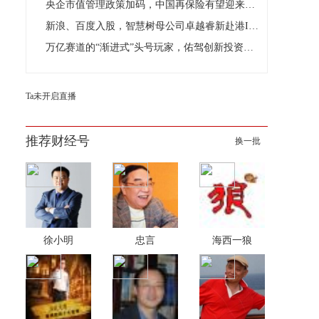
央企市值管理政策加码，中国再保险有望迎来价值修复周期
新浪、百度入股，智慧树母公司卓越睿新赴港IPO
​万亿赛道的“渐进式”头号玩家，佑驾创新投资价值几何？
Ta未开启直播
推荐财经号
换一批
徐小明
忠言
海西一狼