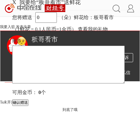
X
我要给“板哥看市”送鲜花
您将赠送
（朵）鲜花给：板哥看市
我要入驻
发表文章
（1鲜花 = 0.1人民币=1金币）
查看我的礼物
板哥看市
附言：
（不超过
100
字）
455万
1608
1万
投诉
阅读
文章
粉丝
送鲜花
发私信
文章
视频
直播
可用金币：
0
个
Ta未开启直播
到底了哦