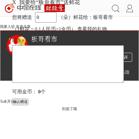
X
我要给“板哥看市”送鲜花
您将赠送
（朵）鲜花给：板哥看市
我要入驻
发表文章
（1鲜花 = 0.1人民币=1金币）
查看我的礼物
板哥看市
附言：
（不超过
100
字）
455万
1608
1万
投诉
阅读
文章
粉丝
送鲜花
发私信
文章
视频
直播
可用金币：
0
个
Ta未开启直播
到底了哦