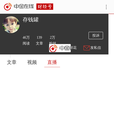
存钱罐
简介
存钱罐
投诉
46万
139
2万
阅读
文章
粉丝
送鲜花
发私信
文章
视频
直播