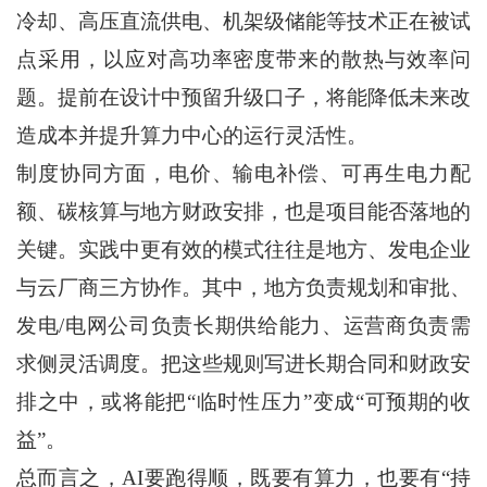
冷却、高压直流供电、机架级储能等技术正在被试
点采用，以应对高功率密度带来的散热与效率问
题。提前在设计中预留升级口子，将能降低未来改
造成本并提升算力中心的运行灵活性。
制度协同方面，电价、输电补偿、可再生电力配
额、碳核算与地方财政安排，也是项目能否落地的
关键。
实践中更有效的模式往往是地方、发电企业
与云厂商三方协作。其中，地方负责规划和审批、
发电/电网公司负责长期供给能力、运营商负责需
求侧灵活调度。把这些规则写进长期合同和财政安
排之中，或将能把“临时性压力”变成“可预期的收
益”。
总而言之，AI要跑得顺，既要有算力，也要有“持