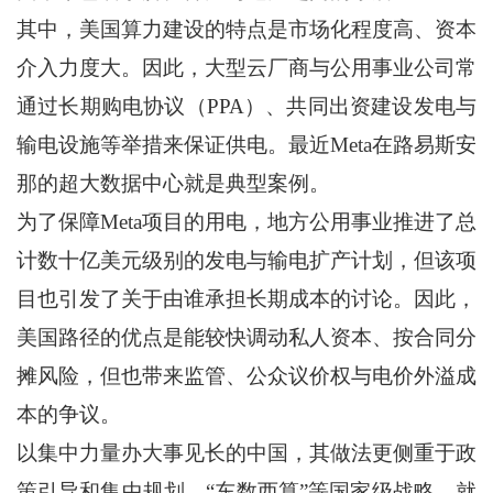
其中，美国算力建设的特点是市场化程度高、资本
介入力度大。因此，大型云厂商与公用事业公司常
通过长期购电协议（PPA）、共同出资建设发电与
输电设施等举措来保证供电。最近Meta在路易斯安
那的超大数据中心就是典型案例。
为了保障Meta项目的用电，地方公用事业推进了总
计数十亿美元级别的发电与输电扩产计划，但该项
目也引发了关于由谁承担长期成本的讨论。因此，
美国路径的优点是能较快调动私人资本、按合同分
摊风险，但也带来监管、公众议价权与电价外溢成
本的争议。
以集中力量办大事见长的中国，其做法更侧重于政
策引导和集中规划。
“东数西算”等国家级战略，就