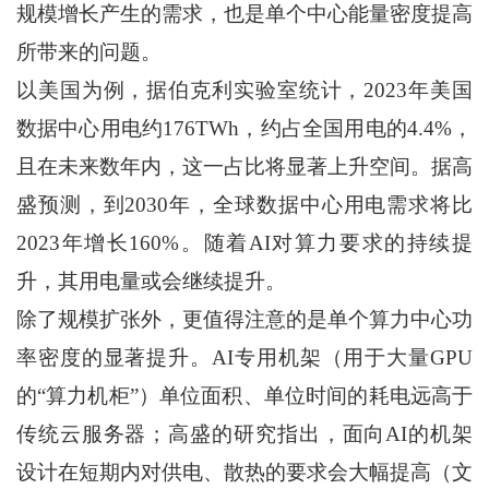
规模增长产生的需求，也是单个中心能量密度提高
所带来的问题。
以美国为例，据伯克利实验室统计，2023年美国
数据中心用电约176TWh，约占全国用电的4.4%，
且在未来数年内，这一占比将显著上升空间。据高
盛预测，到2030年，全球数据中心用电需求将比
2023年增长160%。随着AI对算力要求的持续提
升，其用电量或会继续提升。
除了规模扩张外，更值得注意的是单个算力中心功
率密度的显著提升。
AI专用机架（用于大量GPU
的“算力机柜”）单位面积、单位时间的耗电远高于
传统云服务器；高盛的研究指出，面向AI的机架
设计在短期内对供电、散热的要求会大幅提高（文