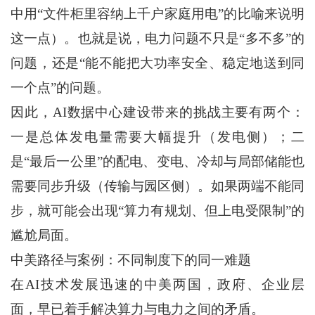
中用“文件柜里容纳上千户家庭用电”的比喻来说明
这一点）。也就是说，电力问题不只是“多不多”的
问题，还是“能不能把大功率安全、稳定地送到同
一个点”的问题。
因此，AI数据中心建设带来的挑战主要有两个：
一是总体发电量需要大幅提升（发电侧）；二
是“最后一公里”的配电、变电、冷却与局部储能也
需要同步升级（传输与园区侧）。如果两端不能同
步，就可能会出现“算力有规划、但上电受限制”的
尴尬局面。
中美路径与案例：不同制度下的同一难题
在AI技术发展迅速的中美两国，政府、企业层
面，早已着手解决算力与电力之间的矛盾。