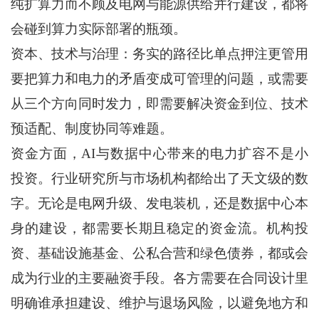
纯扩算力而不顾及电网与能源供给并行建设，都将
会碰到算力实际部署的瓶颈。
资本、技术与治理：务实的路径比单点押注更管用
要把算力和电力的矛盾变成可管理的问题，或需要
从三个方向同时发力，即需要解决资金到位、技术
预适配、制度协同等难题。
资金方面，AI与数据中心带来的电力扩容不是小
投资。行业研究所与市场机构都给出了天文级的数
字。无论是电网升级、发电装机，还是数据中心本
身的建设，都需要长期且稳定的资金流。机构投
资、基础设施基金、公私合营和绿色债券，都或会
成为行业的主要融资手段。各方需要在合同设计里
明确谁承担建设、维护与退场风险，以避免地方和