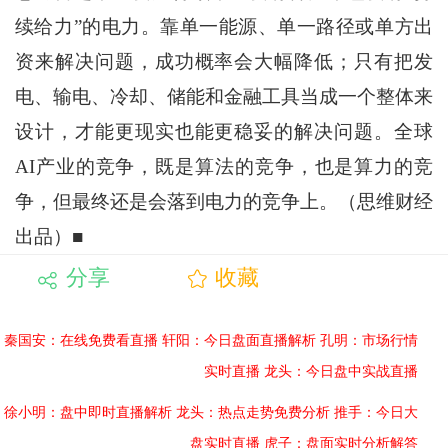
续给力”的电力。靠单一能源、单一路径或单方出
资来解决问题，成功概率会大幅降低；只有把发
电、输电、冷却、储能和金融工具当成一个整体来
设计，才能更现实也能更稳妥的解决问题。
全球
AI产业的竞争，既是算法的竞争，也是算力的竞
争，但最终还是会落到电力的竞争上。
（思维财经
出品）■
分享
收藏
秦国安：在线免费看直播
轩阳：今日盘面直播解析
孔明：市场行情
实时直播
龙头：今日盘中实战直播
徐小明：盘中即时直播解析
龙头：热点走势免费分析
推手：今日大
盘实时直播
虎子：盘面实时分析解答