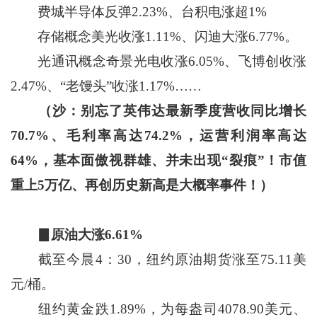
费城半导体反弹2.23%、台积电涨超1%
存储概念美光收涨1.11%、闪迪大涨6.77%。
光通讯概念奇景光电收涨6.05%、飞博创收涨
2.47%、“老馒头”收涨1.17%……
（沙：别忘了英伟达最新季度营收同比增长
70.7%、毛利率高达74.2%，运营利润率高达
64%，基本面傲视群雄、并未出现“裂痕”！市值
重上5万亿、再创历史新高是大概率事件！）
▊原油大涨6.61%
截至今晨4：30，纽约原油期货涨至75.11美
元/桶。
纽约黄金跌1.89%，为每盎司4078.90美元、