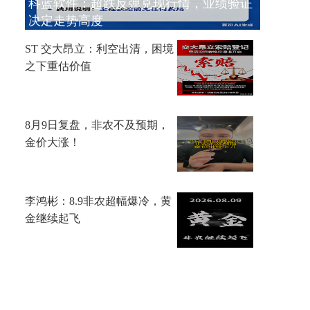
科蓝软件：超跌反弹兑现行情，业绩验证
决定走势高度
ST 交大昂立：利空出清，困境
之下重估价值
8月9日复盘，非农不及预期，
金价大涨！
李鸿彬：8.9非农超幅爆冷，黄
金继续起飞