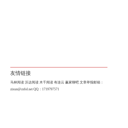
友情链接
马林阅读
沃达阅读
木千阅读
有连云
赢家聊吧
文章举报邮箱：
zixun@cnfol.net
QQ：1719797571