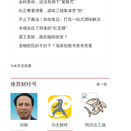
金科股份，还没有摘下“紧箍咒”
向正餐要增量，卤味三雄集体变“热”
不止于酱油！加加食品：打造一站式调味解决方案
央视掐住了韩束的“红蛮腰”
霸王茶姬，困在咖啡因里？
宠物医院好不好干？瑞派招股书里有答案
Ta未开启直播
推荐财经号
换一批
邱林
功夫财经
阿尔法工场