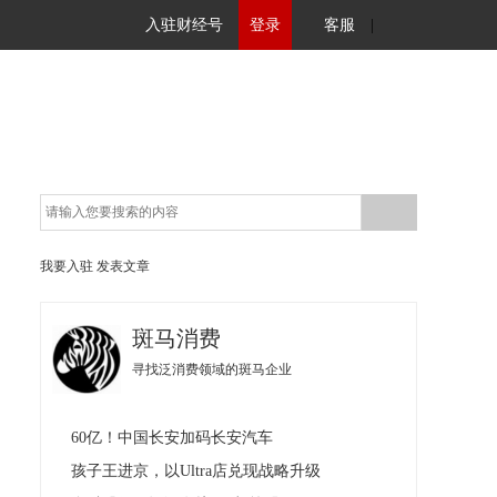
入驻财经号
登录
客服
|
我要入驻
发表文章
斑马消费
寻找泛消费领域的斑马企业
60亿！中国长安加码长安汽车
孩子王进京，以Ultra店兑现战略升级