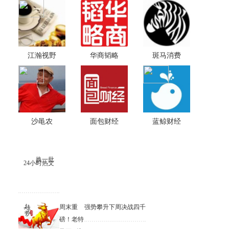
江瀚视野
华商韬略
斑马消费
沙黾农
面包财经
蓝鲸财经
换一批
24小时热文
周末重
强势攀升下周决战四千
磅！老特