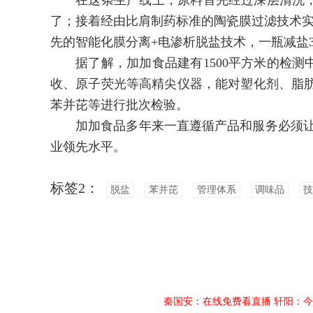
在这条生产线上，原料首先经过深层清洗，
了；接着经由比肩制药标准的陶瓷膜过滤技术实
先的智能化膜分离+电渗析脱盐技术，一瓶减盐
据了解，加加食品建有1500平方米的检测
收、原子荧光等高精尖仪器，能对塑化剂、脂肪
苯并芘等进行批次检验。
加加食品多年来一直遵循产品和服务必须让顾
业领先水平。
标签2：
脱盐
苯并芘
管理体系
调味品
技
秦国安：在线免费看直播
轩阳：今