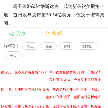
——霸王茶姬敲钟纳斯达克，成为新茶饮美股第一
股，首日收盘总市值59.54亿美元，仅次于蜜雪集
团。
分享
收藏
标签2：
霸王
新茶
原叶
咖啡因
平台
秦国安：在线免费看直播
轩阳：今日盘面直播解析
孔明：市场行情
实时直播
龙头：今日盘中实战直播
徐小明：盘中即时直播解析
龙头：热点走势免费分析
推手：今日大
盘实时直播
虎子：盘面实时分析解答
锋长阳：市场走势实时分析
灯塔：实时行情直播解析
龙哥：热点问