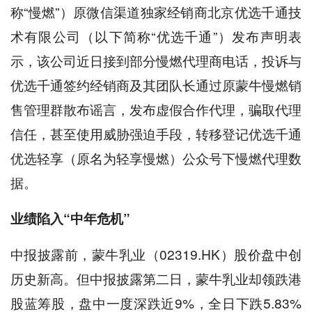
称“慢燃”）原微信渠道独家经销商北京优选千通技
术有限公司（以下简称“优选千通”）发布声明表
示，该公司近日接到部分慢燃代理商电话，投诉与
优选千通签约经销商及其团队长通过原蒙牛慢燃销
售管理群散布谣言，发布虚假合作代理，骗取代理
信任，甚至使用威胁强迫手段，转移登记优选千通
优选轻享（原名为轻享慢燃）公众号下慢燃代理数
据。
业绩陷入“中年危机”
中报披露前，蒙牛乳业（02319.HK）股价盘中创
历史新高。但中报披露第二日，蒙牛乳业却领跌港
股蓝筹股，盘中一度深跌近9%，全日下跌5.83%