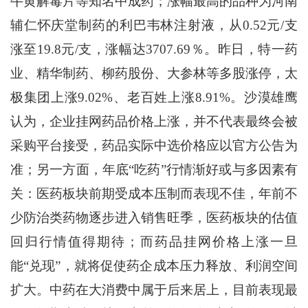
牛黄解毒片等知名中成药；涨幅最高的品种为河南
辅仁怀庆堂制药的利巴韦林注射液，从0.52元/支
涨至19.8元/支，涨幅达3707.69％。昨日，特一药
业、精华制药、柳药股份、大参林等多股涨停，太
极集团上涨9.02%、老百姓上涨8.91%。沙漠雄鹰
认为，企业挂网药品价格上涨，并不代表最终会被
采购平台接受，药品实际中选价格应以官方公告为
准；另一方面，年底“吃药”行情渐好或与多因素有
关：医药板块前期受成本压制而表现不佳，年前不
少防治类药物逐步进入销售旺季，医药板块的估值
回归行情值得期待；而药品挂网价格上涨一旦
能“兑现”，就将促使药企成本压力释放、利润空间
扩大。中药在大消费中属于后来居上，目前表现最