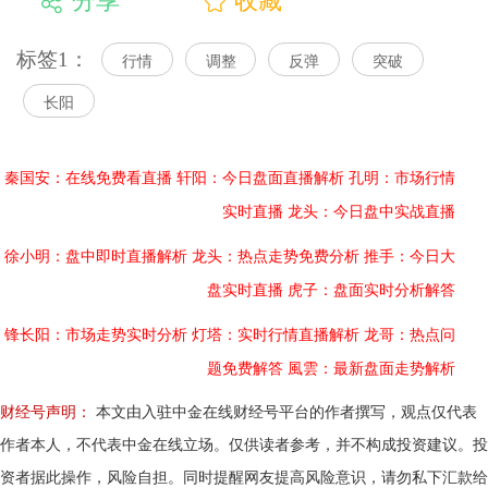
分享
收藏
标签1：
行情
调整
反弹
突破
长阳
秦国安：在线免费看直播
轩阳：今日盘面直播解析
孔明：市场行情
实时直播
龙头：今日盘中实战直播
徐小明：盘中即时直播解析
龙头：热点走势免费分析
推手：今日大
盘实时直播
虎子：盘面实时分析解答
锋长阳：市场走势实时分析
灯塔：实时行情直播解析
龙哥：热点问
题免费解答
風雲：最新盘面走势解析
财经号声明：
本文由入驻中金在线财经号平台的作者撰写，观点仅代表
作者本人，不代表中金在线立场。仅供读者参考，并不构成投资建议。投
资者据此操作，风险自担。同时提醒网友提高风险意识，请勿私下汇款给