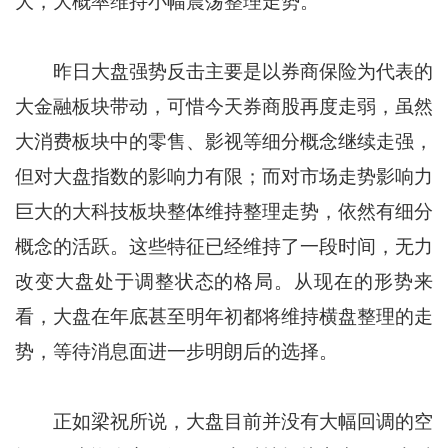
大，大概率维持小幅震荡整理走势。
昨日大盘强势反击主要是以券商保险为代表的
大金融板块带动，可惜今天券商股再度走弱，虽然
大消费板块中的零售、影视等细分概念继续走强，
但对大盘指数的影响力有限；而对市场走势影响力
巨大的大科技板块整体维持整理走势，依然有细分
概念的活跃。这些特征已经维持了一段时间，无力
改变大盘处于调整状态的格局。从现在的形势来
看，大盘在年底甚至明年初都将维持横盘整理的走
势，等待消息面进一步明朗后的选择。
正如梁祝所说，大盘目前并没有大幅回调的空