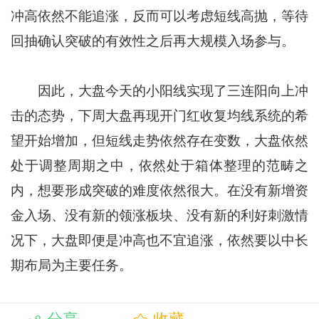
冲高依然不能追涨，反而可以考虑短线高抛，等待
回抽确认突破的有效性之后再大规模入场参与。
因此，大盘今天的小阳线实现了三连阳向上冲
击的态势，下周大盘再现开门红收复均线系统的希
望开始增加，但短线走势依然存在变数，大盘依然
处于调整周期之中，依然处于箱体整理的范畴之
内，想要形成突破的难度依然很大。在没有新增资
金入场、没有新的领涨板块、没有新的利好刺激情
况下，大盘即便是冲高也不宜追涨，依然要以中长
期布局为主要任务。