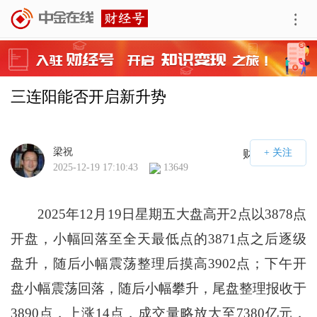
三连阳能否开启新升势
梁祝
财经号APP
2025-12-19 17:10:43
13649
2025年12月19日星期五大盘高开2点以3878点
开盘，小幅回落至全天最低点的3871点之后逐级
盘升，随后小幅震荡整理后摸高3902点；下午开
盘小幅震荡回落，随后小幅攀升，尾盘整理报收于
3890点，上涨14点，成交量略放大至7380亿元，