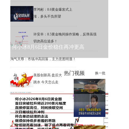
李鸿彬：8.6黄金爆发式上
涨，多头不负所望
许安丰：8.5黄金晚间操作策略，反弹虽强
切勿高位追多！
何小冰8月6日金价稳住再冲更高
淘气天尊：市场冲高回落，主力意图明显！
热门视频
换一批
美股创新高 盘后大
跳水 今天怎么走
8月6日（复盘）黄金短线冲高
回落
王煜全：特斯拉有望成为全球
首个10万亿美元公司