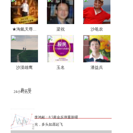
★淘氣天尊...
梁祝
沙黾农
沙漠雄鹰
玉名
潘益兵
换一批
24小时热文
李鸿彬：8.5黄金反弹重新曙
光，多头如愿起飞