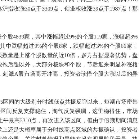
收涨30点于3309点，创业板收涨39点于1987点！那
？
839家，其中涨幅超过9%的个股119家，涨幅超3%
，其中跌幅超过9%的个股8家，跌幅超过3%的个股66家！
数量是上涨个股数量的近10倍，多方占据显著优势，盘
股拖后腿以外，大部分板块和个股，节后迎来明显补涨格
，刺激A股市场高开冲高，投资者珍惜个股大涨以后的异
85区间的大级别分时线低点共振反弹以来，短期市场密集
5-3280区间反复支撑稳住，淘气反复强调，这里稳得住，市场
市场上午最高3310点，再次进入该区间，但由于假期期间消息
术上还是大概率属于分时线高点区域的共振确认，投资者