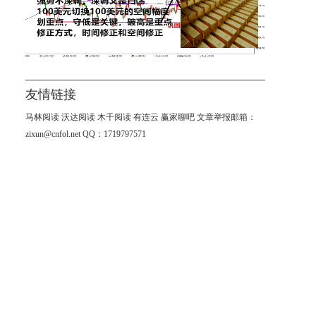
黄金大涨，一夜变天；有人又
在高喊，黄金牛市回来了！
友情链接
马林阅读
沃达阅读
木千阅读
有连云
赢家聊吧
文章举报邮箱：
zixun@cnfol.net
QQ：1719797571