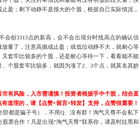
涨停个股，关注封单情况和量能有没有明显阶段天量，抉
或止盈；剩下动静不是很大的个股，根据自己实际情况，
创3313点的新高，会不会出现分时线高点的确认信
涨放量了，注意高抛或止盈；或低位动静不大，就耐心等
、又套牢比较多的个股，还是耐心等待一下，看看能不能
、个股套牢比较多，就因为涨了2、3个点，就莫名其妙
股市有风险，入市需谨慎！投资者根据手中个股，结合直
有道理的，请【点赞+留言+转发】支持，点赞很重要！
全部都是骗子号），不用Q、没有群！淘气天尊不会私下
股票合作！凡是出现“淘气天尊”联系你，请及时拉黑和