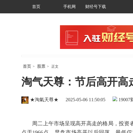
首页
手机网
财经号下载
首页
股票
>
>
正文
淘气天尊：节后高开高
★淘氣天尊★
2025-05-06 11:50:05
19007
周二上午市场呈现高开高走的格局，投资者可以
点于1966点，早盘市场高开以后回落，最低仅3