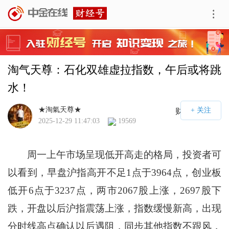
淘气天尊：石化双雄虚拉指数，午后或将跳
水！
★淘氣天尊★
财经号APP
2025-12-29 11:47:03
19569
周一上午市场呈现低开高走的格局，投资者可
以看到，早盘沪指高开不足1点于3964点，创业板
低开6点于3237点，两市2067股上涨，2697股下
跌，开盘以后沪指震荡上涨，指数缓慢新高，出现
分时线高点确认以后遇阻，同步其他指数不跟风，