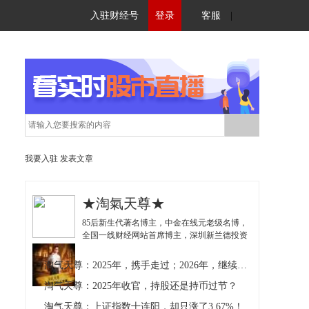
入驻财经号
登录
客服
|
我要入驻
发表文章
★淘氣天尊★
85后新生代著名博主，中金在线元老级名博，
全国一线财经网站首席博主，深圳新兰德投资
顾问！独创《盘中分时线高低点判断法》以及
与《波段高抛低吸理论》的实战结合，深受投
淘气天尊：2025年，携手走过；2026年，继续加油！
资者推崇！
淘气天尊：2025年收官，持股还是持币过节？
淘气天尊：上证指数十连阳，却只涨了3.67%！