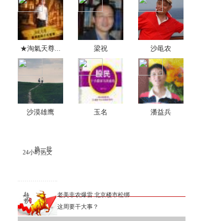
★淘氣天尊...
梁祝
沙黾农
沙漠雄鹰
玉名
潘益兵
换一批
24小时热文
老美非农爆雷 北京楼市松绑
这周要干大事？