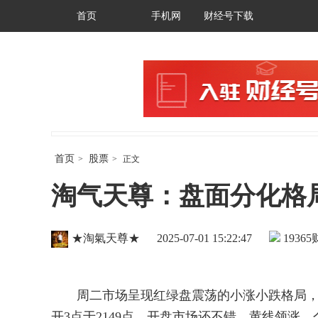
首页
手机网
财经号下载
首页
股票
>
>
正文
淘气天尊：盘面分化格
★淘氣天尊★
2025-07-01 15:22:47
19365
周二市场呈现红绿盘震荡的小涨小跌格局，投资
开3点于2149点，开盘市场还不错，黄线领涨