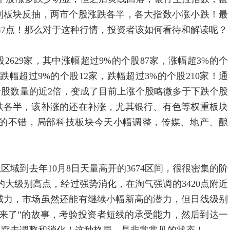
别板块反抽，两市个股涨跌各半，各大指数小涨小跌！最
2147点！那么对于这种行情，投资者该如何看待和解读呢？
29家，其中涨幅超过9%的个股87家，涨幅超3%的个
中跌幅超过9%的个股12家，跌幅超过3%的个股210家！通
股数量的近2倍，变成了目前上涨个股略微多于下跌个股
跌各半，该补涨的还在补涨，尤其银行、有色等权重板块
的不错，局部科技板块今天小幅调整，传媒、地产、酿
域到去年10月8日天量高开的3674区间，很很密集的阶
区间的大级别高点，经过强势消化，在淘气强调的3420点附近
威力，市场虽然还能有继续小幅新高的潜力，但日线级别
来了”的故事，考验投资者短线的承受能力，然后到达一