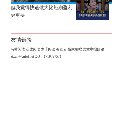
徐新：投资京东时它一直亏，
但我觉得快速做大比短期盈利
更重要
友情链接
马林阅读
沃达阅读
木千阅读
有连云
赢家聊吧
文章举报邮箱：
zixun@cnfol.net
QQ：1719797571