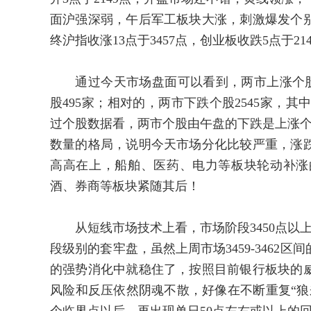
面沪强深弱，午后军工板块大涨，刺激爆发个
终沪指收涨13点于3457点，创业板收跌5点于
通过今天市场盘面可以看到，两市上涨个股26
股495家；相对的，两市下跌个股2545家，其
过个股数据看，两市个股由午盘的下跌是上涨个
数量的格局，说明今天市场分化比较严重，涨
高高在上，船舶、医药、电力等板块轮动补涨
酒、券商等板块紧随其后！
从短线市场技术上看，市场阶段3450点以上区
段级别的套牢盘，虽然上周市场3459-3462
的强势消化中就稳住了，按照目前银行板块的
风险和反压依然阴魂不散，好像在不断重复“狼