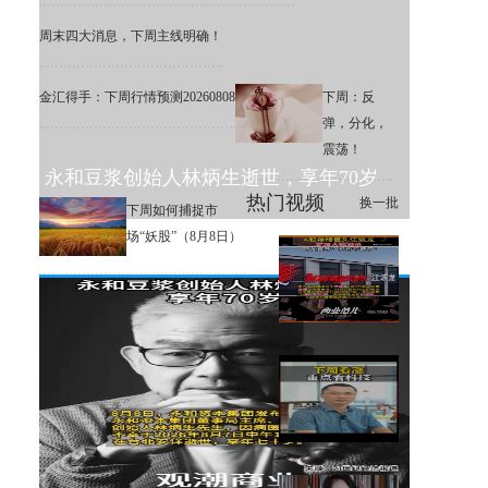
周末四大消息，下周主线明确！
金汇得手：下周行情预测20260808
下周：反
弹，分化，
震荡！
永和豆浆创始人林炳生逝世，享年70岁
热门视频
换一批
下周如何捕捉市
场“妖股”（8月8日）
A股存储巨头江波龙定增大幅溢
价，网友直呼：机构亏麻了！
下周大盘分析和交易策略！