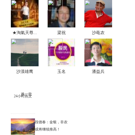
★淘氣天尊...
梁祝
沙黾农
沙漠雄鹰
玉名
潘益兵
换一批
24小时热文
段德春：金银，非农
或将继续推高！