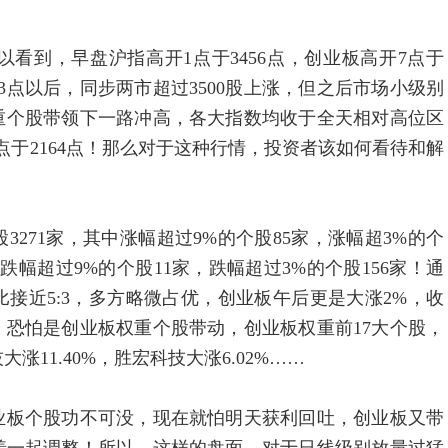
到，早盘沪指高开1点于3456点，创业板高开7点于
63点以后，同步两市超过3500股上涨，但之后市场小级别
权重个股带领下一路冲高，各大指数均收于全天相对高位区
0点于2164点！那么对于这种行情，投资者该如何看待和解
71家，其中涨幅超过9%的个股85家，涨幅超3%的个
中跌幅超过9%的个股11家，跌幅超过3%的个股156家！通
接近5:3，多方略微占优，创业板午后更是大涨2%，收
，恐怕是创业板权重个股带动，创业板权重前17大个股，
涨11.40%，胜宏科技大涨6.02%……
板个股功不可没，现在就怕明天获利回吐，创业板又带