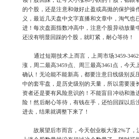
领个股回踩，让今天小涨和小跌的个股，都跟
的个股，还是注意和做好止盈或高抛的保护操
义，最近几天盘中文字直播和文章中，淘气也
进！每次盘面指数冲高中，注意个股异动放量
还没有明显回踩的个股，就盯紧，耐心等待！
通过短期技术上而言，上周市场3459-346
涨，周二最高3459点、周三最高3461点，今
确认！无论能不能新高，都要注意日线级别反压，
中的套牢盘，是历史级别的天量，所以需要漫
资者还是要有风险意识的！不能盲目冲动和激
险！然后耐心等待，有钱在手，还怕回踩以后
进去，结果就调整下来了！
故展望后市而言，今天创业板大涨2%了，沪指