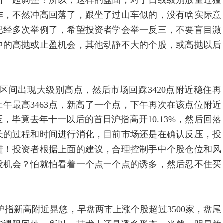
着一起调整！所以，这样的盘面，对于日线级别放量过猛
作，不然冲高回落了，跟坐了过山车似的，没有啥实际意
已经多次举例了，希望投资者学会举一反三，不要盲目激
中的高抛或止盈机会，其他动静不大的个股，或高抛以后
2区间出现大级别高点，然后市场回踩3420点附近稳住再
天上午最高3463点，新高了一个点，下午再次在该点位附近
毕竟去年十一以后的首日沪指高开10.13%，然后回落
长的过程和时间进行消化，目前市场还是在确认反压，投
进！投资者根据上面的建议，合理控制手中个股仓位和风
没机会？怕就怕看着一个点一个点的诱多，然后忍不住买
新高附近晃悠，早盘两市上涨个股超过3500家，盘尾