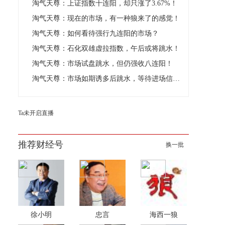
淘气天尊：上证指数十连阳，却只涨了3.67%！
淘气天尊：现在的市场，有一种狼来了的感觉！
淘气天尊：如何看待强行九连阳的市场？
淘气天尊：石化双雄虚拉指数，午后或将跳水！
淘气天尊：市场试盘跳水，但仍强收八连阳！
淘气天尊：市场如期诱多后跳水，等待进场信号出现！
Ta未开启直播
推荐财经号
换一批
徐小明
忠言
海西一狼