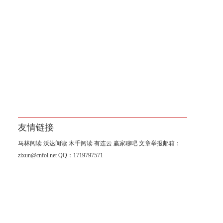
友情链接
马林阅读
沃达阅读
木千阅读
有连云
赢家聊吧
文章举报邮箱：
zixun@cnfol.net
QQ：1719797571