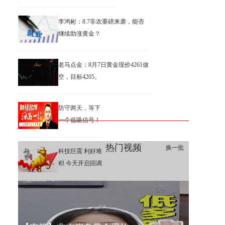
李鸿彬：8.7非农重磅来袭，能否
继续助涨黄金？
老马点金：8月7日黄金现价4261做
空，目标4205。
防守两天，等下
一个低吸信号！
热门视频
换一批
科技巨震 利好堆
积 今天开启回调