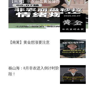
【南篱】非农崩盘黄金爆炸
李鸿彬：8.7黄金大非农来了，
你看涨还是看跌？
【南篱】黄金想涨要注意
杨山海：8月非农进入倒计时阶
段！