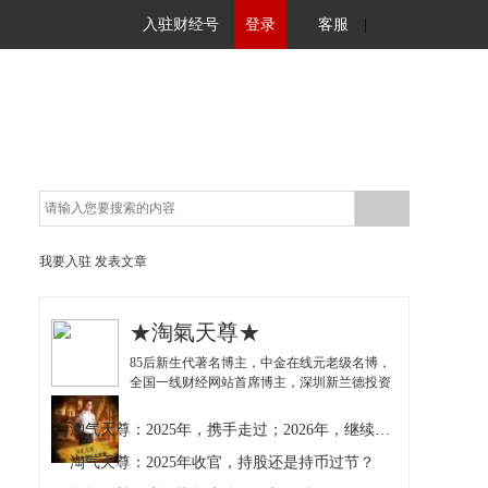
入驻财经号
登录
客服
|
我要入驻
发表文章
★淘氣天尊★
85后新生代著名博主，中金在线元老级名博，
全国一线财经网站首席博主，深圳新兰德投资
顾问！独创《盘中分时线高低点判断法》以及
与《波段高抛低吸理论》的实战结合，深受投
淘气天尊：2025年，携手走过；2026年，继续加油！
资者推崇！
淘气天尊：2025年收官，持股还是持币过节？