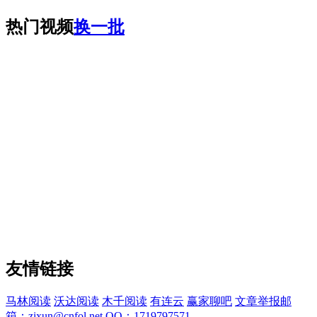
热门视频
换一批
友情链接
马林阅读
沃达阅读
木千阅读
有连云
赢家聊吧
文章举报邮
箱：zixun@cnfol.net
QQ：1719797571