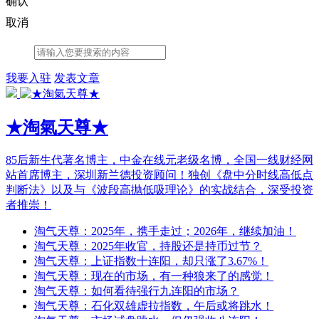
确认
取消
我要入驻
发表文章
★淘氣天尊★
85后新生代著名博主，中金在线元老级名博，全国一线财经网
站首席博主，深圳新兰德投资顾问！独创《盘中分时线高低点
判断法》以及与《波段高抛低吸理论》的实战结合，深受投资
者推崇！
淘气天尊：2025年，携手走过；2026年，继续加油！
淘气天尊：2025年收官，持股还是持币过节？
淘气天尊：上证指数十连阳，却只涨了3.67%！
淘气天尊：现在的市场，有一种狼来了的感觉！
淘气天尊：如何看待强行九连阳的市场？
淘气天尊：石化双雄虚拉指数，午后或将跳水！