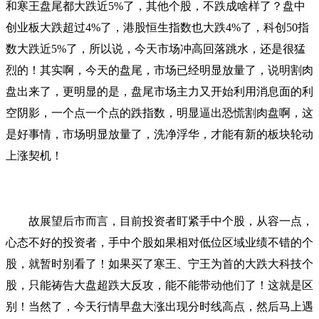
和寒王盘尾都大跌近5%了，其他个股，不跌成啥样了？盘中
创业板大跌超过4%了，港股恒生指数也大跌4%了，科创50指
数大跌近5%了，所以说，今天市场冲高回落跳水，还是很猛
烈的！其实啊，今天的盘尾，市场已经明显放量了，说明割肉
盘出来了，更明显的是，盘尾市场主力又开始利用消息面的利
空阴影，一个点一个点的跌指数，明显逼出恐慌割肉盘啊，这
是好事情，市场明显放量了，洗净浮华，才能有新的板块轮动
上涨契机！
故展望后市而言，目前投资者盯紧手中个股，从容一点，
心态不好的投资者，手中个股如果相对低位区域业绩不错的个
股，就暂时别看了！如果买了寒王、宁王为首的大跌大科技个
股，只能祷告大盘超跌大反攻，能不能带动他们了！这就是区
别！当然了，今天行情早盘大涨出现分时线高点，然后马上遇