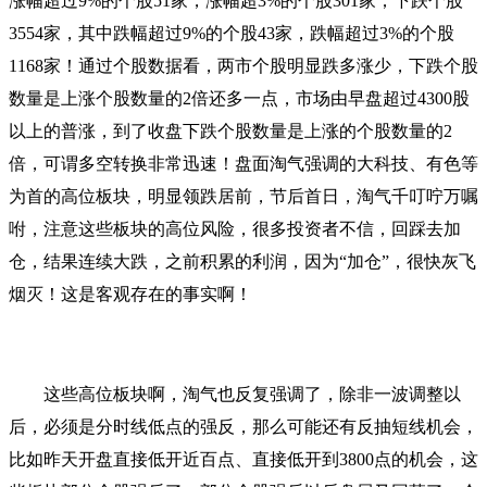
涨幅超过9%的个股51家，涨幅超3%的个股301家；下跌个股
3554家，其中跌幅超过9%的个股43家，跌幅超过3%的个股
1168家！通过个股数据看，两市个股明显跌多涨少，下跌个股
数量是上涨个股数量的2倍还多一点，市场由早盘超过4300股
以上的普涨，到了收盘下跌个股数量是上涨的个股数量的2
倍，可谓多空转换非常迅速！盘面淘气强调的大科技、有色等
为首的高位板块，明显领跌居前，节后首日，淘气千叮咛万嘱
咐，注意这些板块的高位风险，很多投资者不信，回踩去加
仓，结果连续大跌，之前积累的利润，因为“加仓”，很快灰飞
烟灭！这是客观存在的事实啊！
这些高位板块啊，淘气也反复强调了，除非一波调整以
后，必须是分时线低点的强反，那么可能还有反抽短线机会，
比如昨天开盘直接低开近百点、直接低开到3800点的机会，这