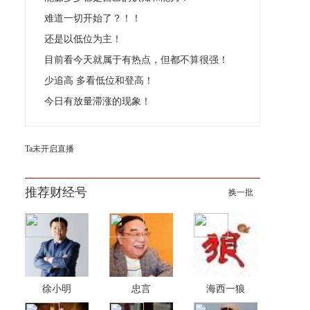
难道一切开始了？！！
还是以低位为主！
目前看今天就属于有热点，但都不算很强！
少追高 多看低位和登高！
今日有放量滞涨的现象！
Ta未开启直播
推荐财经号
换一批
徐小明
忠言
海西一狼