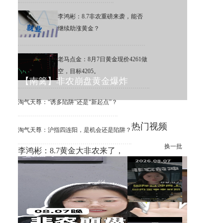
李鸿彬：8.7非农重磅来袭，能否
继续助涨黄金？
老马点金：8月7日黄金现价4261做
空，目标4205。
【南篱】非农崩盘黄金爆炸
淘气天尊：“诱多陷阱”还是“新起点”？
热门视频
淘气天尊：沪指四连阳，是机会还是陷阱？
换一批
李鸿彬：8.7黄金大非农来了，
你看涨还是看跌？
【南篱】黄金想涨要注意