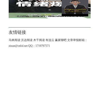
杨山海：8月非农进入倒计时阶
段！
友情链接
马林阅读
沃达阅读
木千阅读
有连云
赢家聊吧
文章举报邮箱：
zixun@cnfol.net
QQ：1719797571