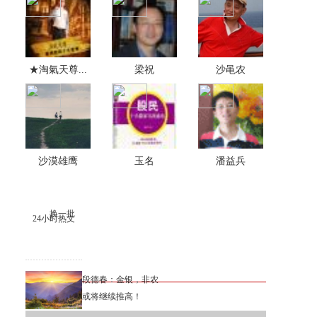
★淘氣天尊...
梁祝
沙黾农
沙漠雄鹰
玉名
潘益兵
换一批
24小时热文
段德春：金银，非农
或将继续推高！