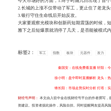
今天市场好的方面，1.终于时隔几日出现了首个
2.长城的上涨不仅带动了军工，更止住了老龙
3.银行守住生命线后开始反攻。
大家要观察光模块和创新药短期震荡的时候，
雅下之后短爆票就消停了几天，是否能被模式
标签2：
军工
指数
板块
元器件
发力
秦国安：在线免费看直播
轩阳：今
徐小明：盘中即时直播解析
龙头：热
锋长阳：市场走势实时分析
灯塔：实
财经号声明：
本文由入驻中金在线财经号平台的作者撰写，
资建议。投资者据此操作，风险自担。同时提醒网友提高风