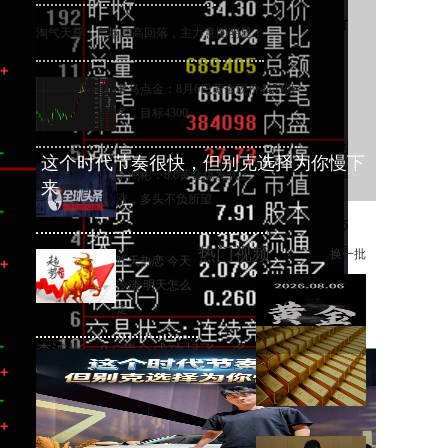
淘气天尊：市场冲高回落，主力意图明显！
老马点金：8月6日黄金现价4253做
多，目标4300。
这个时代节奏很快，但别克选择为你慢下
李鸿彬：8.6黄金爆发式上
来
涨，多头不负所望
热门视频
换一批
昨天热恋 今天
冷淡 明天怎么
走
李鸿彬：8.6黄金成功起飞，多
头打响反攻战
黄金大涨，错过机会，总比低