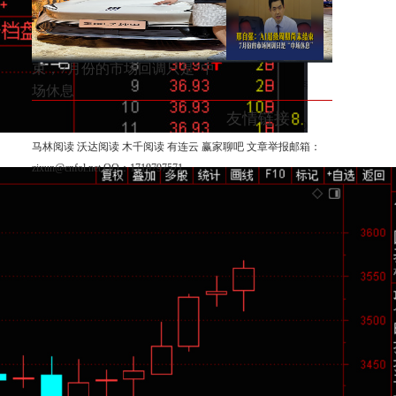
位割肉强！
邢自强：AI超级周期尚未结
束，7月份的市场回调只是“中
场休息
友情链接
马林阅读
沃达阅读
木千阅读
有连云
赢家聊吧
文章举报邮箱：
zixun@cnfol.net
QQ：1719797571