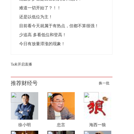
难道一切开始了？！！
还是以低位为主！
目前看今天就属于有热点，但都不算很强！
少追高 多看低位和登高！
今日有放量滞涨的现象！
Ta未开启直播
推荐财经号
换一批
徐小明
忠言
海西一狼