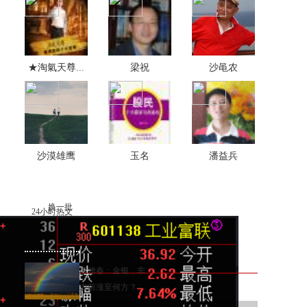
★淘氣天尊...
梁祝
沙黾农
沙漠雄鹰
玉名
潘益兵
换一批
24小时热文
段德春：金银，非
农前涨至何方？