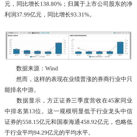
元，同比增长138.80%；归属于上市公司股东的净
利润37.99亿元，同比增长93.31%。
数据来源：Wind
然而，这样的表现在业绩普涨的券商行业中只
能排名中游。
数据显示，方正证券三季度营收在45家同业
中排名第13位。这一规模明显低于行业龙头中信
证券的558.15亿元和国泰海通458.92亿元，也略低
于行业平均94.29亿元的平均水平。