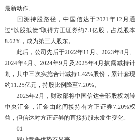
最新动作。
回溯持股路径，中国信达于2021年12月通
过“以股抵债”取得方正证券约7.1亿股，占总股本
8.62%，成为第三大股东。
此后，公司先后于2022年11月、2023年8月、
2024年4月、2024年9月及2025年4月披露减持计
划，其中三次实施合计减持1.42%股份，累计套现
约11.25亿元，持股比例降至7.20%。
2025年2月，财政部将中国信达全部股权划转
中央汇金，汇金由此间接持有方正证券7.20%权
益，但信达对方正证券的直接持股未发生变化。
01
同业竞争优势不显著