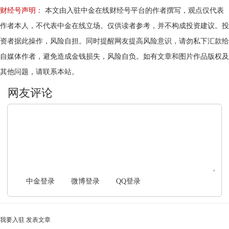
财经号声明：
本文由入驻中金在线财经号平台的作者撰写，观点仅代表
作者本人，不代表中金在线立场。仅供读者参考，并不构成投资建议。投
资者据此操作，风险自担。同时提醒网友提高风险意识，请勿私下汇款给
自媒体作者，避免造成金钱损失，风险自负。如有文章和图片作品版权及
其他问题，请联系本站。
文明上网，理性发言
中金登录
微博登录
QQ登录
我要入驻
发表文章