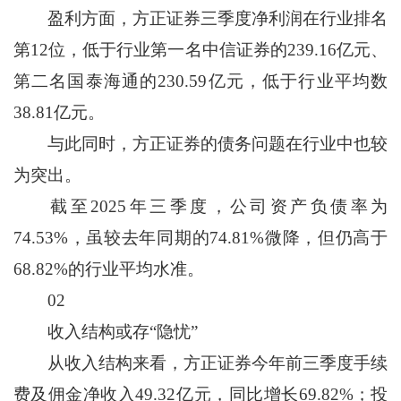
盈利方面，方正证券三季度净利润在行业排名
第12位，低于行业第一名中信证券的239.16亿元、
第二名国泰海通的230.59亿元，低于行业平均数
38.81亿元。
与此同时，方正证券的债务问题在行业中也较
为突出。
截至2025年三季度，公司资产负债率为
74.53%，虽较去年同期的74.81%微降，但仍高于
68.82%的行业平均水准。
02
收入结构或存“隐忧”
从收入结构来看，方正证券今年前三季度手续
费及佣金净收入49.32亿元，同比增长69.82%；投