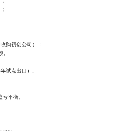
）；
）；
收购初创公司）；
赖。
5年试点出口）。
盈亏平衡。