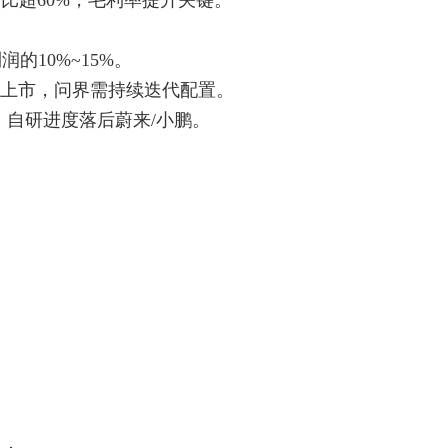
比超60%，毛利率提升关键。
10%~15%。
品上市，问界需持续迭代配置。
自研进度落后蔚来/小鹏。
；