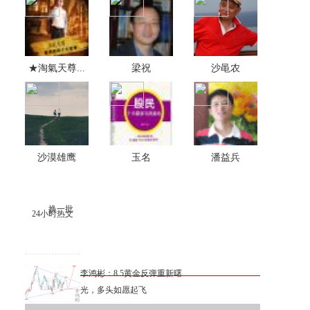
★淘氣天尊...
梁祝
沙黾农
沙漠雄鹰
玉名
潘益兵
换一批
24小时热文
李鸿彬：8.5黄金反弹重新曙
光，多头如愿起飞