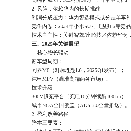
高端化成功：M9均价50万+，订单中高配占
2. 风险：依赖华为的长期挑战
利润分成压力：华为智选模式或分走单车利润的
竞争内卷：2024年小米SU7、理想L6等竞
技术自主性：关键智驾/座舱技术依赖华为，
三、2025年关键展望
1. 核心增长驱动
新车型周期：
问界M8（对标理想L8，2025Q1发布）；
纯电MPV（瞄准高端商务市场）。
技术升级：
800V超充平台（充电10分钟续航400km）
城市NOA全国覆盖（ADS 3.0全量推送）。
2. 盈利改善路径
降本三要素：