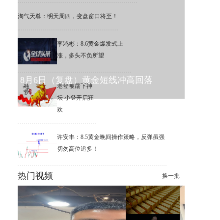
淘气天尊：明天周四，变盘窗口将至！
李鸿彬：8.6黄金爆发式上
涨，多头不负所望
8月6日（复盘）黄金短线冲高回落
老登被踹下神
坛 小登开启狂
欢
许安丰：8.5黄金晚间操作策略，反弹虽强
切勿高位追多！
热门视频
换一批
王煜全：特斯拉有望成为全球
首个10万亿美元公司