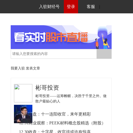
入驻财经号
登录
客服
|
我要入驻
发表文章
彬哥投资
彬哥投资——运筹帷幄，决胜于千里之外。做
散户最贴心的人
12.31收盘：十一连阳收官，来年更精彩
12.31商业观察：PEEK材料概念股精选（附股）
12.30收盘：十字星，收官战或许有惊喜