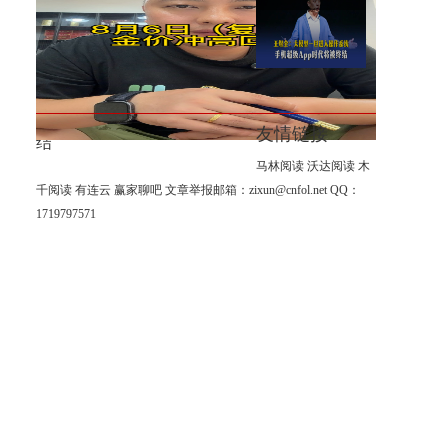
黄金大涨，一夜变天；有人又
在高喊，黄金牛市回来了！
王煜全：大模型一旦进入操作
系统，手机超级App时代将被终
友情链接
结
马林阅读
沃达阅读
木
千阅读
有连云
赢家聊吧
文章举报邮箱：zixun@cnfol.net
QQ：
1719797571