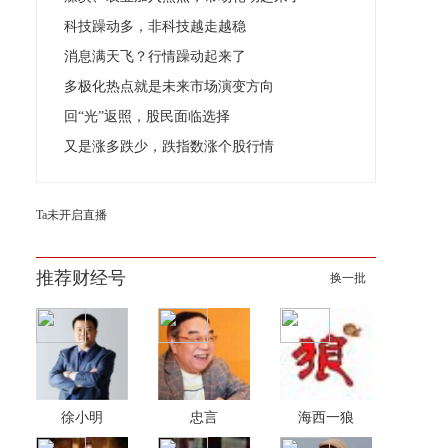
科技躁动多，非科技越走越稳
消息满天飞？行情躁动起来了
多极化热点就是未来市场演变方向
回“光”返照，股民面临选择
又是涨多跌少，跌指数涨个股行情
Ta未开启直播
推荐财经号
换一批
徐小明
忠言
海西一狼