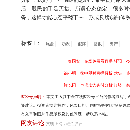
分析，就是有一些前瞻的思维，希望提前给大
后，股民的手足无措。所谓心态稳定，很多时
备，这样才能心态平稳下来，形成反脆弱的体
标签1：
尾盘
功课
假摔
指数
资产
秦国安：在线免费看直播
轩阳：今
徐小明：盘中即时直播解析
龙头：热
锋长阳：市场走势实时分析
灯塔：实
财经号声明：
本文由入驻中金在线财经号平台的作者撰写，
资建议。投资者据此操作，风险自担。同时提醒网友提高风
有文章和图片作品版权及其他问题，请联系本站。
网友评论
文明上网，理性发言