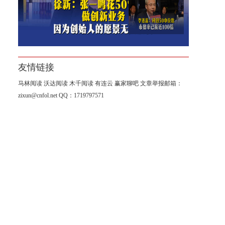
李迅雷：科创50中位数市盈率
已接近100倍
友情链接
马林阅读
沃达阅读
木千阅读
有连云
赢家聊吧
文章举报邮箱：
zixun@cnfol.net
QQ：1719797571