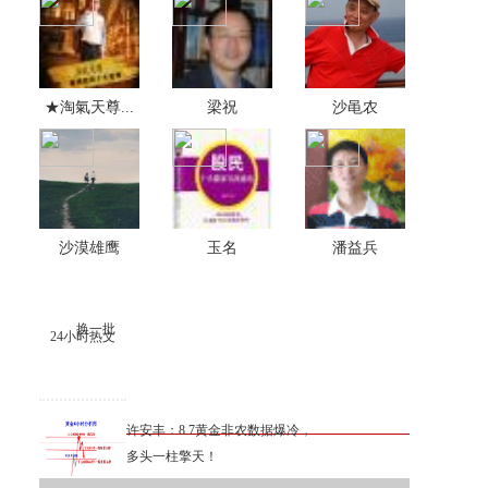
★淘氣天尊...
梁祝
沙黾农
沙漠雄鹰
玉名
潘益兵
换一批
24小时热文
许安丰：8.7黄金非农数据爆冷，
多头一柱擎天！