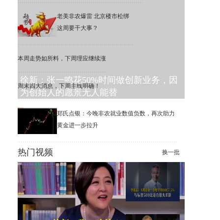
老美非农爆雷 北京楼市松绑
这周要干大事？
本周走势如所料，下周理应继续涨
徐新：张一鸣花50%时间做创新业务，因
周末四大消息，下周主线明确！
为创始人的愿景无人能替
郑氏点银：今晚非农就业数值负数，再次助力
黄金进一步拉升
热门视频
换一批
李迅雷：6.3%的公司，撑起了
美股1万家公司的市值增长
李迅雷：A股一季度平均ROE
为7.5%，远低于标普500