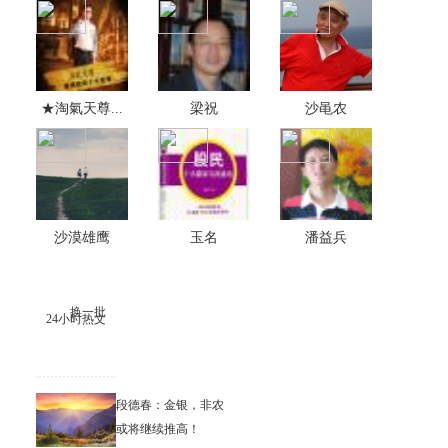
★淘氣天尊...
梁祝
沙黾农
沙漠雄鹰
玉名
潘益兵
换一批
24小时热文
段德春：金银，非农
或将继续推高！