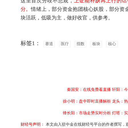
这里首次分歧不悲观，
上证能补缺再上行的话
分。
情绪上，部分资金抱团核心妖股，部分资
块活跃，低吸为主，做好收官，供参考。
标签1：
赛道
医疗
指数
板块
核心
秦国安：在线免费看直播
轩阳：今
徐小明：盘中即时直播解析
龙头：热
锋长阳：市场走势实时分析
灯塔：实
财经号声明：
本文由入驻中金在线财经号平台的作者撰写，