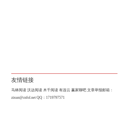
友情链接
马林阅读
沃达阅读
木千阅读
有连云
赢家聊吧
文章举报邮箱：
zixun@cnfol.net
QQ：1719797571