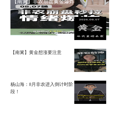
【南篱】非农崩盘黄金爆炸
李鸿彬：8.7黄金大非农来了，
你看涨还是看跌？
【南篱】黄金想涨要注意
杨山海：8月非农进入倒计时阶
段！