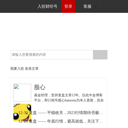
入驻财经号
登录
客服
|
我要入驻
发表文章
股心
基金经理，坚持复盘文章12年。仅此中金博客
平台，和订阅号股心hamonia为本人更新，其余
均为仿冒，注意甄别！
12-30 复盘 —— 平稳收关，2023行情期待否极泰来
12-29 复盘 —— 年底行情，避高就低，关注下个焦点！