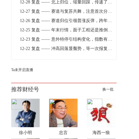
12-28 复盘 —— 北上归位，缩量回踩，传递了哪些信号
12-27 复盘 —— 赛道与复苏共舞，注意首次分歧的临近！
12-26 复盘 —— 赛道归位引领普涨反弹，跨年行情来了吗
12-25 复盘 —— 年末行情，面子工程还是推倒重来？
12-23 复盘 —— 意外特停引结构变化，指数有望迎来企稳
12-22 复盘 —— 冲高回落显颓势，等一次报复性反弹
Ta未开启直播
推荐财经号
换一批
徐小明
忠言
海西一狼