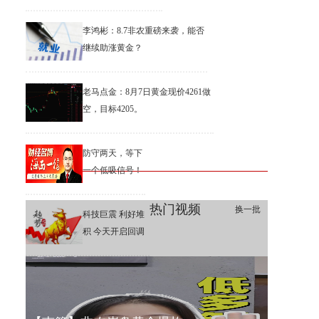
李鸿彬：8.7非农重磅来袭，能否
继续助涨黄金？
老马点金：8月7日黄金现价4261做
空，目标4205。
防守两天，等下
一个低吸信号！
热门视频
换一批
科技巨震 利好堆
积 今天开启回调