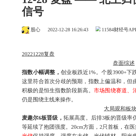
信号
股心
2022-12-28 16:26:43
11584
财经号AP
20221228复盘
盘面综述
指数小幅调整，
创业板跌近1%。个股3900
这里符合首次分歧的预期，指数上偏温和，但
积极的是恒生指数阶段新高。
市场围绕赛道、
仍是围绕主线来操作。
大局观和板
麦趣尔6板晋级，
拓展高度。后排3板的晋级率
等延续了抱团强度。20cm方面，2只首板，在