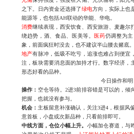
光储
保持强度，强度在大储、光伏辅材，阳光
之下。日内资金还选择了
绿电
方向，实际上也
能源等，也包括AH联动的华能、华电。
消费
继续表现，西安饮食、西安旅游、麦趣尔
绕趋势，酒、食品、医美等。
医药
仍调整为主
象，前面疯狂时没去，也不建议半山腰去赌底
地产
有脉冲，低吸不吃亏，追涨也难占到便宜
注，板块需要消息面的加持才行。数字经济，
形态好看的品种。
今日操作和明日
操作：
空仓等待。2进3前排容错是可以的，倾
把握，也就没有参与。
机会：
主板留意补涨确认，关注3进4，根据风
意首板，小盘或次新品种，只看前排即可。
中线方面，仓位小幅上升。
小幅加仓赛道，与