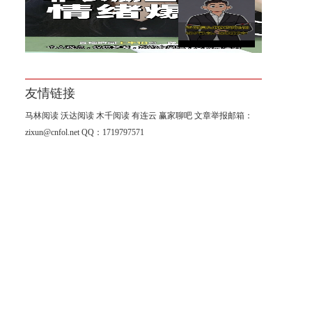
杨山海：8月非农进入倒计时阶
段！
友情链接
马林阅读
沃达阅读
木千阅读
有连云
赢家聊吧
文章举报邮箱：
zixun@cnfol.net
QQ：1719797571