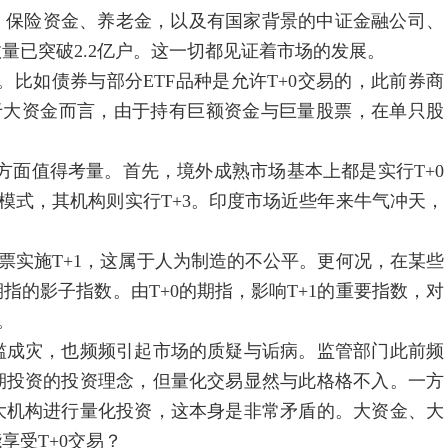
金、保险资金、养老金，以及有国家背景的中证金融公司、
量已突破2.2亿户。这一切都见证着市场的发展。
的。比如债券与部分ETF品种是允许T+0交易的，此前券商
于大资金而言，由于持有巨额资金与巨量股票，在单只股
方面值得考量。首先，境外成熟市场基本上都是实行T+0
模式，其机构则实行T+3。印度市场近些年来牛气冲天，
。
票实施T+1，这属于人为制造的不公平。更何况，在某些
的影子指数。由T+0的期指，影响T+1的重要指数，对
。
滥成灾，也频频引起市场的质疑与诟病。监管部门此前频
期投资的投资理念，但量化交易显然与此格格不入。一方
大机构进行量化投资，这本身是非常矛盾的。大资金、大
享受T+0交易？