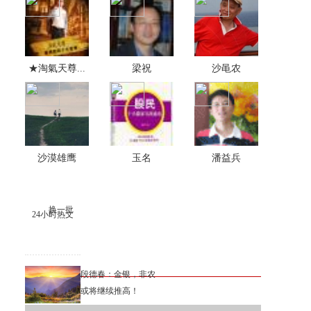
★淘氣天尊...
梁祝
沙黾农
沙漠雄鹰
玉名
潘益兵
换一批
24小时热文
段德春：金银，非农
或将继续推高！