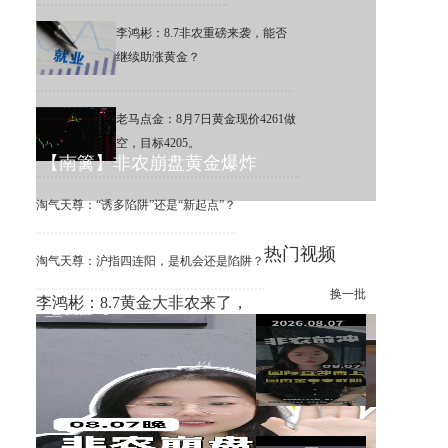
李鸿彬：8.7非农重磅来袭，能否
继续助涨黄金？
老马点金：8月7日黄金现价4261做
空，目标4205。
【南篱】非农崩盘黄金爆炸
淘气天尊：“诱多陷阱”还是“新起点”？
热门视频
淘气天尊：沪指四连阳，是机会还是陷阱？
换一批
李鸿彬：8.7黄金大非农来了，
你看涨还是看跌？
【南篱】黄金想涨要注意