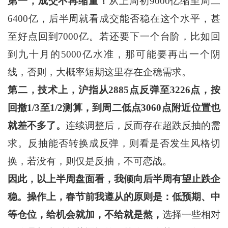
第一，成交不再缩量！
从上周初9000亿缩至周二
6400亿，后半周就看成交能否稳在这个水平，甚
至好点回到7000亿。若还要下一个台阶，比如回
到九十月的5000亿水准，那可能要再出一个阴
线，否则，大概率短期这里存在企稳需求。
第二，
技术上，
沪指从
2885点反弹至3226点，
按
回撤1/3至1/2
测算，
到
周二
低点
3060点附近
位置也
就差不多了。
连续调整后，反而存在超跌反抽的需
求。反抽能否转换成反弹，则看是否发生风格切
换，若没有，则仅是反抽，不可恋战。
因此，以上半周盘面看，我倾向后半周有望止跌企
稳。操作上，春节前我遵从的原则是：低预期、中
等仓位，
给机会就加，不给就是熬，
选择一些相对