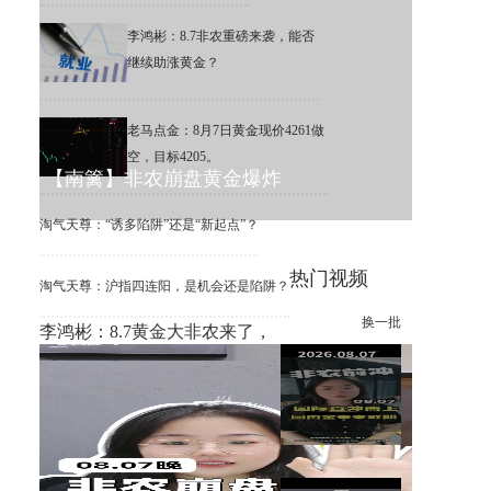
李鸿彬：8.7非农重磅来袭，能否
继续助涨黄金？
老马点金：8月7日黄金现价4261做
空，目标4205。
【南篱】非农崩盘黄金爆炸
淘气天尊：“诱多陷阱”还是“新起点”？
热门视频
淘气天尊：沪指四连阳，是机会还是陷阱？
换一批
李鸿彬：8.7黄金大非农来了，
你看涨还是看跌？
【南篱】黄金想涨要注意