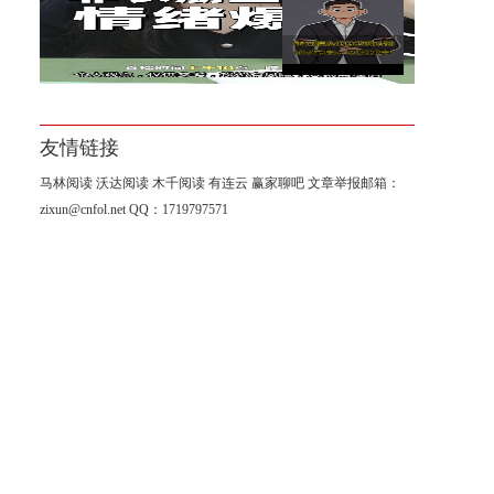
杨山海：8月非农进入倒计时阶
段！
友情链接
马林阅读
沃达阅读
木千阅读
有连云
赢家聊吧
文章举报邮箱：
zixun@cnfol.net
QQ：1719797571