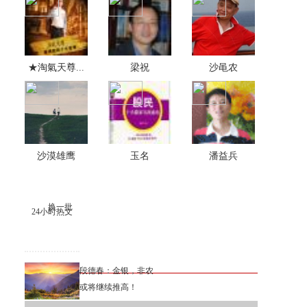
★淘氣天尊...
梁祝
沙黾农
沙漠雄鹰
玉名
潘益兵
换一批
24小时热文
段德春：金银，非农
或将继续推高！