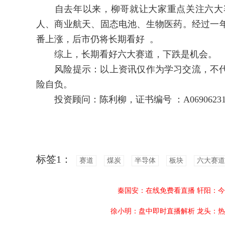
自去年以来，柳哥就让大家重点关注六大赛
人、商业航天、固态电池、生物医药。经过一
番上涨，后市仍将长期看好 。
综上，长期看好六大赛道，下跌是机会。
风险提示：以上资讯仅作为学习交流，不代
险自负。
投资顾问：陈利柳，证书编号 ：A069062312
标签1：
赛道
煤炭
半导体
板块
六大赛道
秦国安：在线免费看直播
轩阳：今
徐小明：盘中即时直播解析
龙头：热