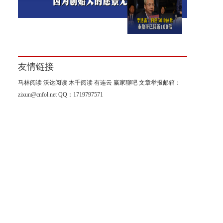
李迅雷：科创50中位数市盈率
已接近100倍
友情链接
马林阅读
沃达阅读
木千阅读
有连云
赢家聊吧
文章举报邮箱：
zixun@cnfol.net
QQ：1719797571