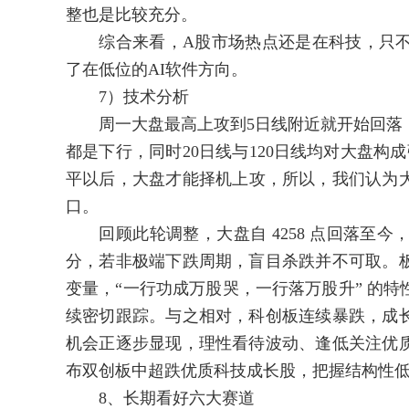
整也是比较充分。
综合来看，A股市场热点还是在科技，只不过
了在低位的AI软件方向。
7）技术分析
周一大盘最高上攻到5日线附近就开始回落，说
都是下行，同时20日线与120日线均对大盘构
平以后，大盘才能择机上攻，所以，我们认为大
口。
回顾此轮调整，大盘自 4258 点回落至今，
分，若非极端下跌周期，盲目杀跌并不可取。
变量，“一行功成万股哭，一行落万股升” 的
续密切跟踪。与之相对，科创板连续暴跌，成
机会正逐步显现，理性看待波动、逢低关注优
布双创板中超跌优质科技成长股，把握结构性
8、长期看好六大赛道