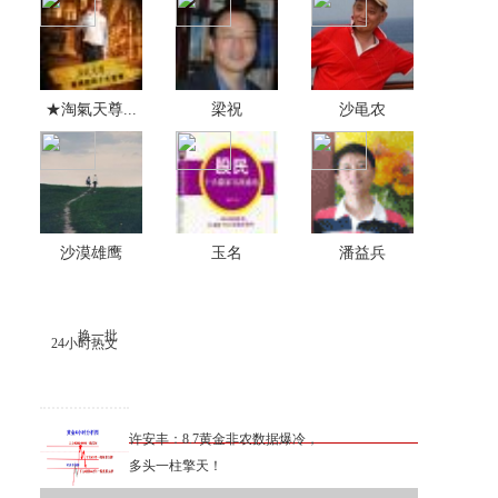
★淘氣天尊...
梁祝
沙黾农
沙漠雄鹰
玉名
潘益兵
换一批
24小时热文
许安丰：8.7黄金非农数据爆冷，
多头一柱擎天！