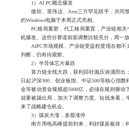
1）AI PC概念爆发
微软、英伟达、Arm三方罕见联手，共同预告
的Windows电脑于本周正式亮相。
PC格局重塑，代工格局重置，产业链相关个股受
机爆发。这些分赛道前面调整比较充分，周一
AIPC市场规模、产业链受益程度现在都不
判断，仍有待观察。
2）半导体芯片暴跌
算力链全线大跌，获利回吐抛压汹涌而出；高
日起沪深300、创业板指、中证500等核心指
金等被动资金规模超5000亿，必须在规则驱
就要被踢出局，加大了调整力度。短线来看，
来了战略建仓机会。
3）煤炭大涨，多股涨停
南方用电高峰提前到来，利好煤炭板块；科