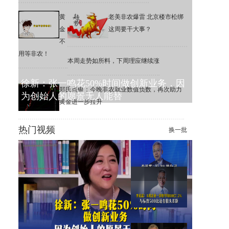
黄
老美非农爆雷 北京楼市松绑
金
这周要干大事？
不
用等非农！
本周走势如所料，下周理应继续涨
徐新：张一鸣花50%时间做创新业务，因
郑氏点银：今晚非农就业数值负数，再次助力
为创始人的愿景无人能替
黄金进一步拉升
热门视频
换一批
李迅雷：6.3%的公司，撑起了
美股1万家公司的市值增长
李迅雷：A股一季度平均ROE
为7.5%，远低于标普500