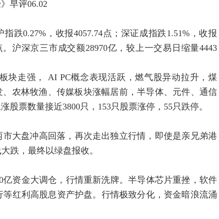
评06.02
27%，收报4057.74点；深证成指跌1.51%，收报
.94点。沪深京三市成交额28970亿，较上一交易日缩量4443
走强， AI PC概念表现活跃，燃气股异动拉升，煤
发、农林牧渔、传媒板块涨幅居前，半导体、元件、通信
票数量接近3800只，153只股票涨停，55只跌停。
市大盘冲高回落，再次走出独立行情，即使是亲兄弟港
线大跌，最终以绿盘报收。
0亿资金大调仓，行情重新洗牌。半导体芯片重挫，软件
行等红利高股息资产护盘。行情极致分化，资金暗浪流涌