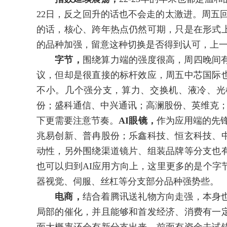
22日，反之回升的话也不会走的太激进。周五回
的话，核心、跨年热点仍然可期，只是在形式
的品种加强，留意这种切换是否得到认可，上一
字节，
围绕算力端的强度很高，周四晚间
议，但却是很直接的标杆效应，周五中芯国际
不小。几个强分支，算力、交换机、液冷、光
份；盛科通信、中兴通讯；高澜股份、英维克；
下更需要注意节奏。
AI眼镜，
作为应用端的先锋
兆易创新、普冉股份；乐鑫科技、恒玄科技、
动性，另外围绕渠道镜片、组装品牌等分支也
也可以归到AI应用方向上，这里更多的是个字
器视觉、伺服、丝杠等分支部分品种强势些。
电商，
结合着腾讯送礼物方向走强，本身
局部的催化，并且能够和首发经济、消费有一