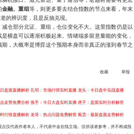
错脑机接口、激光雷达、量子通信等，老题材需要有更宏
的
金融、重组
等，则更多要去结合指数的节点来看，年末
重老的辨识度，且是反抽兑现。
，减仓部分北证、重组，仓位变化不大。这里指数仍是以
或是横盘可以逐渐积极起来。情绪端多留意量能的变化，
预期，大概率是博弈这个预期本身而非真正的涨到春节之
收藏
举报
日盘面直播解析
孔明：市场行情实时直播
龙头：今日盘中实战直播
点走势免费分析
推手：今日大盘实时直播
虎子：盘面实时分析解答
时行情直播解析
龙哥：热点问题免费解答
風雲：最新盘面走势解析
观点仅代表作者本人，不代表中金在线立场。仅供读者参考，并不构成投