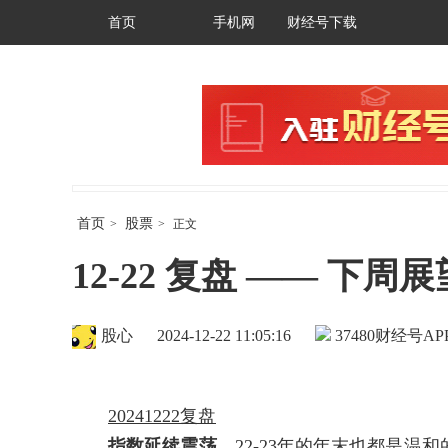
首页
手机网
财经号下载
首页
股票
>
>
正文
12-22 复盘 —— 下
股心
2024-12-22 11:05:16
37480
财经号AP
20241222复盘
指数延续震荡，
22-23年的年末也都是