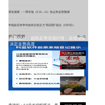
周末观察：一周市场（8.10—14）热点和走势预测
年线处应有争夺
如何识别主力“阳后阴”战法（8月9日）
热门视频
换一批
科蓝软件：超跌反弹兑现行情，业绩验证
决定走势高度
ST 交大昂立：利空出清，困境
之下重估价值
8月9日复盘，非农不及预期，
金价大涨！