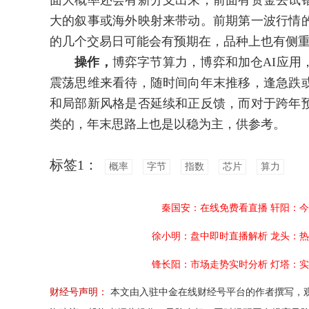
面大概率还会有新分支出来，前面有资金去试
大的叙事或海外映射来带动。前期第一波行情
的几个交易日可能会有预期在，品种上也有侧
操作，
博弈字节算力，博弈和加仓AI应用
震荡思维来看待，随时间向年末推移，逢急跌
和局部新风格是否延续和正反馈，而对于跨年
类的，年末思路上也是以稳为主，供参考。
标签1：
概率
字节
指数
芯片
算力
秦国安：在线免费看直播
轩阳：今
徐小明：盘中即时直播解析
龙头：热
锋长阳：市场走势实时分析
灯塔：实
财经号声明：
本文由入驻中金在线财经号平台的作者撰写，