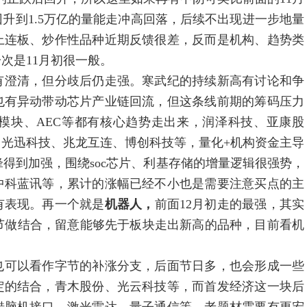
升到1.5万亿的量能走冲高回落，后续不出现进一步地量
上连板、炒作性品种近期反馈很差，反而是机构、趋势类
次是11月初很一般。
有澄清，但分歧后仍走强。寒武纪的持续新高有讨论和争
也有异动带动芯片产业链回流，但这条线前期的筹码压力
模块、AEC等都有核心趋势走出来，润泽科技、亚康股
光迅科技、兆龙互连、博创科技等，量化+机构资金主导
得到加强，围绕soc芯片、利基存储的增量逻辑很强势，
中科蓝讯等，累计的涨幅已经不小也是需要注意买点的主
有表现。再一个就是
机器人，
前面12月初走的最强，其实
节做结合，留意能够先于板块走出新高的品种，目前看机
也可以看作字节的补涨分支，后面节日多，也会形成一些
定的结合，青木股份、光云科技等，而首发经济这一块后