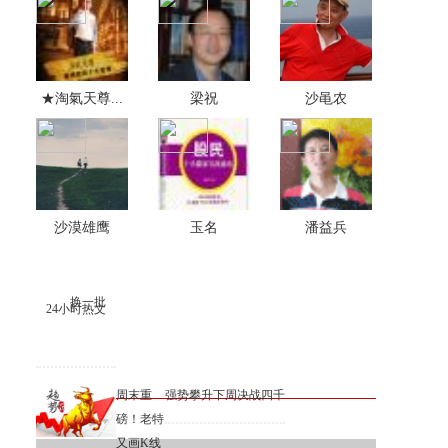
★淘氣天尊...
梁祝
沙黾农
沙漠雄鹰
玉名
潘益兵
换一批
24小时热文
周末重
强势攀升下周决战四千
磅！老特
又画K线