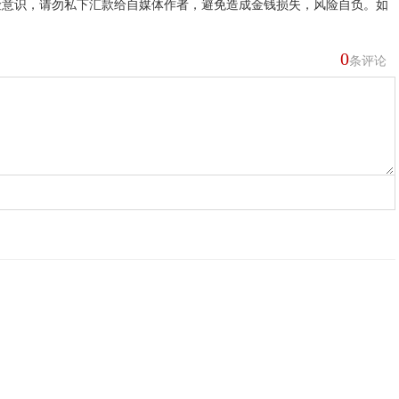
险意识，请勿私下汇款给自媒体作者，避免造成金钱损失，风险自负。如
0
条评论