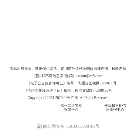
本站所有文章、数据仅供参考，使用前务请仔细阅读
法律声明
，风险自负
违法和不良信息举报邮箱：
zixun@cnfol.net
《电子公告服务许可证》编号：闽通信互联网 [2008]1 号
《网络文化经营许可证》编号：闽网文[2017]6399130号
Copyright © 2003-2026 中金在线. All Right Reserved.
福州网络警察
违法和不良信
报警平台
息举报中心
闽公网安备 35010002000101号