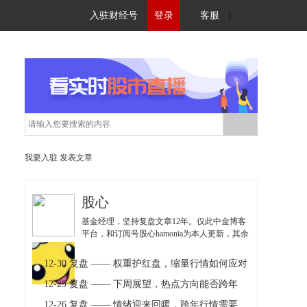
入驻财经号
登录
客服
|
我要入驻
发表文章
股心
基金经理，坚持复盘文章12年。仅此中金博客
平台，和订阅号股心hamonia为本人更新，其余
均为仿冒，注意甄别！
12-30 复盘 —— 权重护红盘，缩量行情如何应对
12-29 复盘 —— 下周展望，热点方向能否跨年
12-26 复盘 —— 情绪迎来回暖，跨年行情需要聚焦