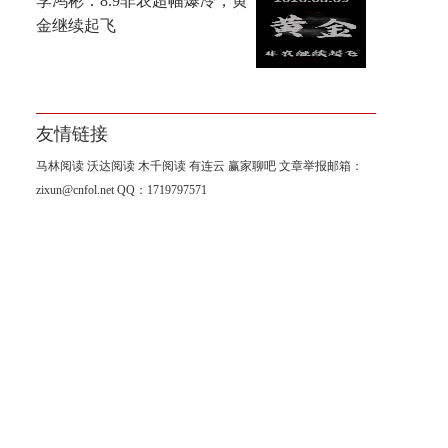
李鸿彬：8.9非农超幅爆冷，黄
金继续起飞
友情链接
马林阅读
沃达阅读
木千阅读
有连云
赢家聊吧
文章举报邮箱：
zixun@cnfol.net
QQ：1719797571