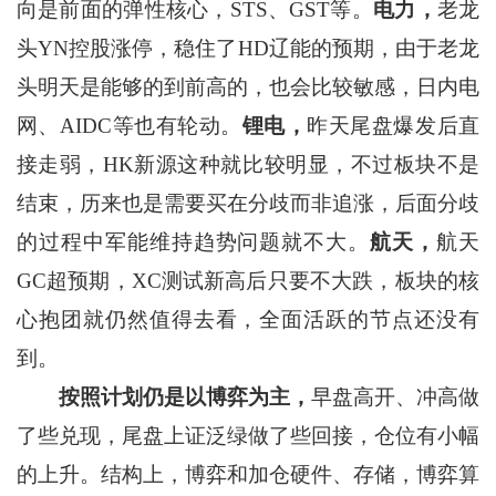
向是前面的弹性核心，STS、GST等。
电力，
老龙
头YN控股涨停，稳住了HD辽能的预期，由于老龙
头明天是能够的到前高的，也会比较敏感，日内电
网、AIDC等也有轮动。
锂电，
昨天尾盘爆发后直
接走弱，HK新源这种就比较明显，不过板块不是
结束，历来也是需要买在分歧而非追涨，后面分歧
的过程中军能维持趋势问题就不大。
航天，
航天
GC超预期，XC测试新高后只要不大跌，板块的核
心抱团就仍然值得去看，全面活跃的节点还没有
到。
按照计划仍是以博弈为主，
早盘高开、冲高做
了些兑现，尾盘上证泛绿做了些回接，仓位有小幅
的上升。结构上，博弈和加仓硬件、存储，博弈算