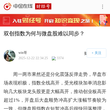
双创指数为何与微盘股难以同步？
win哥
财经号APP
2025-12-22 22:34:25
3374
周一两市果然还是分化震荡反弹走势，早盘市
场表现积极，指数全线高开，受光模块加单消息影
响几大板块龙头股更是大幅高开，推动创业板高开
超过1%，开盘后大盘顺势冲高扩大涨幅节奏较为
一致，但微盘股指数在短暂冲高后很快回落整理，