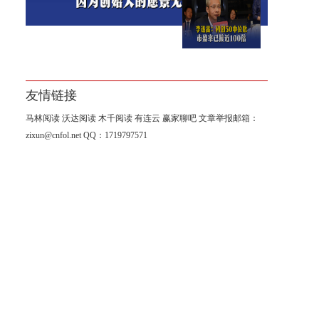
李迅雷：科创50中位数市盈率
已接近100倍
友情链接
马林阅读
沃达阅读
木千阅读
有连云
赢家聊吧
文章举报邮箱：
zixun@cnfol.net
QQ：1719797571