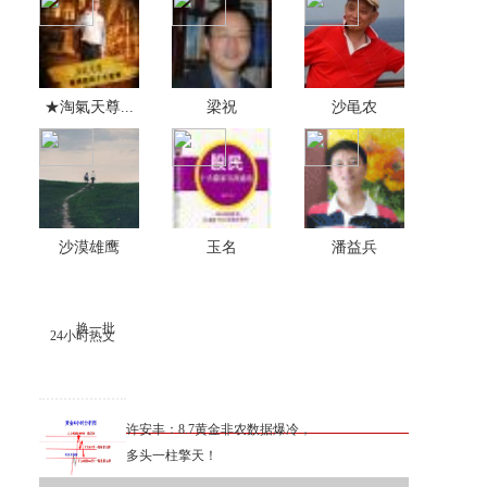
★淘氣天尊...
梁祝
沙黾农
沙漠雄鹰
玉名
潘益兵
换一批
24小时热文
许安丰：8.7黄金非农数据爆冷，
多头一柱擎天！