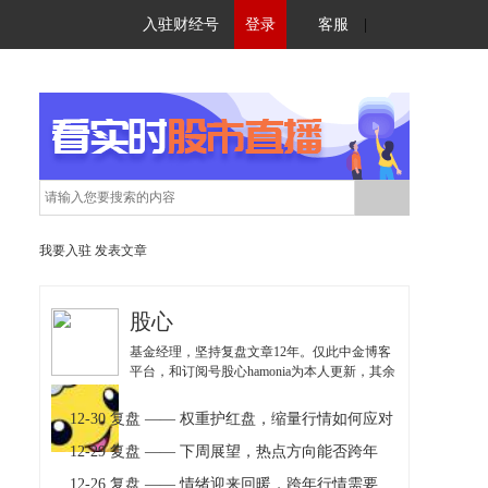
入驻财经号
登录
客服
|
我要入驻
发表文章
股心
基金经理，坚持复盘文章12年。仅此中金博客
平台，和订阅号股心hamonia为本人更新，其余
均为仿冒，注意甄别！
12-30 复盘 —— 权重护红盘，缩量行情如何应对
12-29 复盘 —— 下周展望，热点方向能否跨年
12-26 复盘 —— 情绪迎来回暖，跨年行情需要聚焦