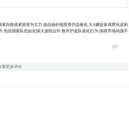
或者自救或者游资为主力.低估値价值投资仍边缘化.大A赌徒多就爱玩这刺
力.包括国家队也如此搞大波段运作.救市护盘队就此行为.搞得市场动荡不
(
0
)
查看更多评论