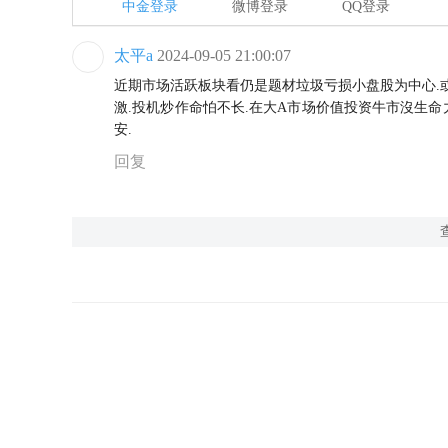
中金登录
微博登录
QQ登录
太平a
2024-09-05 21:00:07
近期市场活跃板块看仍是题材垃圾亏损小盘股为中心.
激.投机炒作命怕不长.在大A市场价值投资牛市沒生命
安.
回复