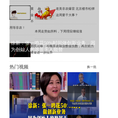
黄
老美非农爆雷 北京楼市松绑
金
这周要干大事？
不
用等非农！
本周走势如所料，下周理应继续涨
徐新：张一鸣花50%时间做创新业务，因
郑氏点银：今晚非农就业数值负数，再次助力
为创始人的愿景无人能替
黄金进一步拉升
热门视频
换一批
李迅雷：6.3%的公司，撑起了
美股1万家公司的市值增长
李迅雷：A股一季度平均ROE
为7.5%，远低于标普500