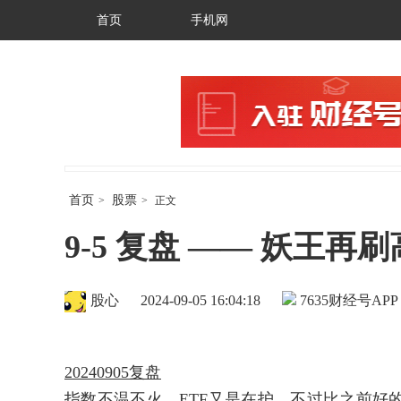
首页
手机网
首页
股票
>
>
正文
9-5 复盘 —— 妖王
股心
2024-09-05 16:04:18
7635
财经号APP
20240905复盘
指数不温不火，ETF又是在护，不过比之前好