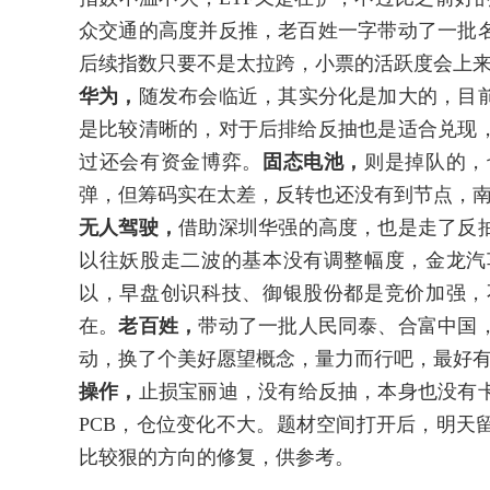
众交通的高度并反推，老百姓一字带动了一批
后续指数只要不是太拉跨，小票的活跃度会上
华为，
随发布会临近，其实分化是加大的，目
是比较清晰的，对于后排给反抽也是适合兑现
过还会有资金博弈。
固态电池，
则是掉队的，
弹，但筹码实在太差，反转也还没有到节点，
无人驾驶，
借助深圳华强的高度，也是走了反
以往妖股走二波的基本没有调整幅度，金龙汽
以，早盘创识科技、御银股份都是竞价加强，
在。
老百姓，
带动了一批人民同泰、合富中国
动，换了个美好愿望概念，量力而行吧，最好
操作，
止损宝丽迪，没有给反抽，本身也没有
PCB，仓位变化不大。题材空间打开后，明天
比较狠的方向的修复，供参考。