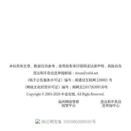
本站所有文章、数据仅供参考，使用前务请仔细阅读
法律声明
，风险自负
违法和不良信息举报邮箱：
zixun@cnfol.net
《电子公告服务许可证》编号：闽通信互联网 [2008]1 号
《网络文化经营许可证》编号：闽网文[2017]6399130号
Copyright © 2003-2026 中金在线. All Right Reserved.
福州网络警察
违法和不良信
报警平台
息举报中心
闽公网安备 35010002000101号