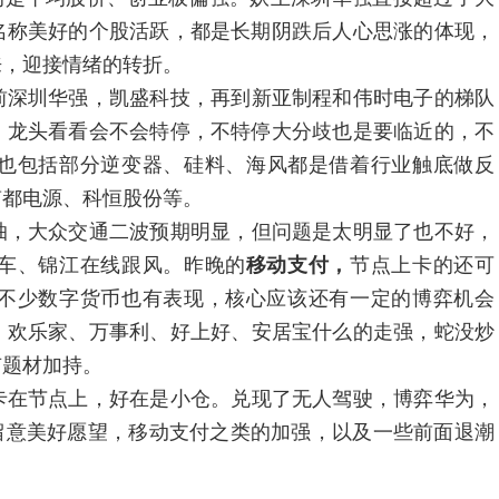
名称美好的个股活跃，都是长期阴跌后人心思涨的体现，
来，迎接情绪的转折。
前深圳华强，凯盛科技，再到新亚制程和伟时电子的梯队
，龙头看看会不会特停，不特停大分歧也是要临近的，不
也包括部分逆变器、硅料、海风都是借着行业触底做反
南都电源、科恒股份等。
抽，大众交通二波预期明显，但问题是太明显了也不好，
车、锦江在线跟风。昨晚的
移动支付，
节点上卡的还可
不少数字货币也有表现，核心应该还有一定的博弈机会
，欢乐家、万事利、好上好、安居宝什么的走强，蛇没炒
有题材加持。
卡在节点上，好在是小仓。兑现了无人驾驶，博弈华为，
留意美好愿望，移动支付之类的加强，以及一些前面退潮