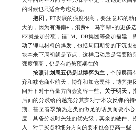
去年的跨年方向今年大概率不是，近期走法回
的时候也只适合考虑兑现。
抱团，
PT发展的强度很高，要注意JG的
大的，因为有海南+，消费+，马字辈+的更多
FZ就是加分项，福LM、DB集团等叠加福建
动了锂电材料的爆发，包括周四期货的下沉也
块本来下周初就是节点，这样启动后是需要防
强度很高，仍是有趋势预期在的。
按照计划周五仍是以博弈为主
，个股层面
弈和减仓商业航天，博弈和加仓硬件，博弈抱
回升下对于容量方向会宽容一些。
关于明天，
后面的分歧给的越充分其实对于本次反弹的持
期、甚至春季预热之类的做足的话反而要小心
度，具备分歧时关注的优先级，其余的硬件、
入，对于买点和细分方向的要求也会更高一些