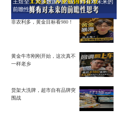
王煜全：大多数国内企业，鲜有对未来的
前瞻性思考
非农利多，黄金目标看980！
黄金牛市刚刚开始，这次真不
一样老乡
货架大洗牌，超市自有品牌突
围战