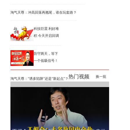
淘气天尊：冲高回落再翘尾，谁在玩套路？
科技巨震 利好堆
积 今天开启回调
防守两天，等下
一个低吸信号！
热门视频
换一批
淘气天尊：“诱多陷阱”还是“新起点”？