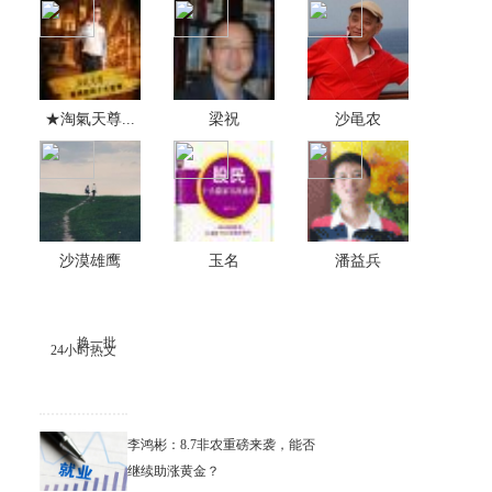
★淘氣天尊...
梁祝
沙黾农
沙漠雄鹰
玉名
潘益兵
换一批
24小时热文
李鸿彬：8.7非农重磅来袭，能否
继续助涨黄金？