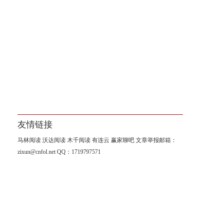
友情链接
马林阅读
沃达阅读
木千阅读
有连云
赢家聊吧
文章举报邮箱：
zixun@cnfol.net
QQ：1719797571