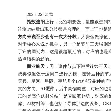
20251228复盘
指数连阳上行，
比预期要强，量能跟进到
连涨1%+后出现分歧都是合理的，而上证也是
方向来说至少会有一次大分歧，
大资金做净值
对于核心来说是机会，另一个是节前三天强则透
于它的周期内，这是很超预期的，对应的也是
热点结构的影响。
商业航天，
周二事件节点下蹲后连续三天走
成类似但强于这周二选择抗揍、逆势品种的节点
天兵、星河、星际、宇航几个IPO辅导品种的产
支的方向。
AI硬件，
后半周偏调整，对应的也
意的是高位题材分歧时是否回流趋势，对应的是
储、AI材料等，也包括半导体那边的设备、GK