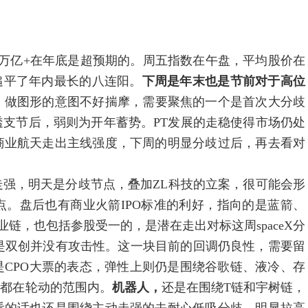
2万亿+在年底是超预期的。周五指数在午盘，平均股价在
追平了年内最长的八连阳。
下周是年末也是节前对于高位
、做图形的意图不好揣摩，需要聚焦的一个是首次大分歧
支节后，弱则为开年蓄势。PT发展的走稳使得市场仍处
商业航天走出主线强度，下周的明显分歧过后，再去看对
强，明天是分歧节点，叠加ZL科技的立案，很可能会形
。盘后也有商业火箭IPO标准的利好，指向的是蓝箭、
业链，也包括参股受一的，是潜在走出对标这周spaceX分
是双创并没有攻击性。这一块目前的回调仍良性，需要留
CPO大票的表态，弹性上则仍是围绕谷歌链、液冷、存
J都在轮动的范围内。
机器人，
还是在围绕T链和宇树链，