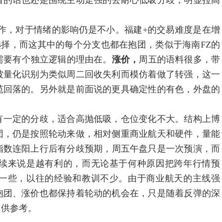
看的话也还是围绕主动走强的去耐心低吸分歧，明显拉高
动作，对于情绪的影响仍是不小。福建+的交易难度是在增
选择，而这其中的每个分支也都在抱团，类似于海南FZ的
，需要有个独立逻辑的理由在。
涨价，
周五的语料很多，带
被量化识别为类似周二回收失利而模仿着做了转强，这一
范回落的。另外就是前面说的更具确定性的有色，外盘的
有一定的分歧，适合高抛低吸，仓位变化不大。结构上博
团，仍是按照轮动来做，相对侧重商业航天和硬件，量能
指数连阳上行后有分歧预期，周五午盘只是一次预演，而
续来说是越有利的，而无论基于何种原因把跨年行情预
一些，以往的经验和教训不少。由于商业航天的主线强
抱团、涨价也都保持着轮动的机会在，只是随着反弹的深
，供参考。