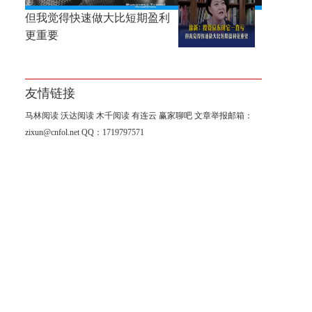
徐新：投资京东时它一直亏，
但我觉得快速做大比短期盈利
更重要
友情链接
马林阅读
沃达阅读
木千阅读
有连云
赢家聊吧
文章举报邮箱：
zixun@cnfol.net
QQ：1719797571