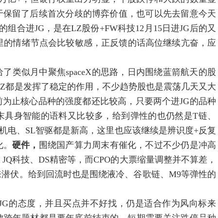
于保留了后续首次分歧的博弈价值，也可以先去留意今天
组合进JG，是在LZ股份+FW科技12月15日进JG后的又
里的情绪节点会比较敏感，正反馈的话高位继续亢奋，应
了类似月中聚焦spaceX的思路，日内围绕蓝箭航天的股
FZ都是发挥了稳定的作用，不少趋势股也是震荡几天又大
为止核心品种的强度都还比较高，只要两个进JG的品种
末具身智能的语料又比较多，给到弹性的也仍然是T链、
机电、SL智驱都是新高，这里也应该继续是辨识度+反复
化。
硬件，
围绕国产算力周末有催化，不过不少仍是冲高
JQ科技、DS精密等，而CPO的大票缩量调整并不算差，
潜伏。给到回流时也是围绕液冷、谷歌链、M9等弹性的
看JG的态度，并且买点并不好找，仍是适合作为风向标来