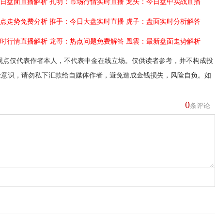
日盘面直播解析
孔明：市场行情实时直播
龙头：今日盘中实战直播
点走势免费分析
推手：今日大盘实时直播
虎子：盘面实时分析解答
时行情直播解析
龙哥：热点问题免费解答
風雲：最新盘面走势解析
观点仅代表作者本人，不代表中金在线立场。仅供读者参考，并不构成投
险意识，请勿私下汇款给自媒体作者，避免造成金钱损失，风险自负。如
0
条评论