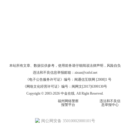
本站所有文章、数据仅供参考，使用前务请仔细阅读
法律声明
，风险自负
违法和不良信息举报邮箱：
zixun@cnfol.net
《电子公告服务许可证》编号：闽通信互联网 [2008]1 号
《网络文化经营许可证》编号：闽网文[2017]6399130号
Copyright © 2003-2026 中金在线. All Right Reserved.
福州网络警察
违法和不良信
报警平台
息举报中心
闽公网安备 35010002000101号