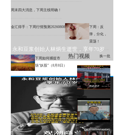
周末四大消息，下周主线明确！
金汇得手：下周行情预测20260808
下周：反
弹，分化，
震荡！
永和豆浆创始人林炳生逝世，享年70岁
热门视频
换一批
下周如何捕捉市
场“妖股”（8月8日）
A股存储巨头江波龙定增大幅溢
价，网友直呼：机构亏麻了！
下周大盘分析和交易策略！