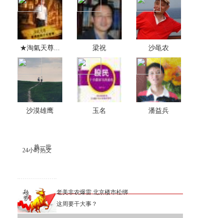
★淘氣天尊...
梁祝
沙黾农
沙漠雄鹰
玉名
潘益兵
换一批
24小时热文
老美非农爆雷 北京楼市松绑
这周要干大事？