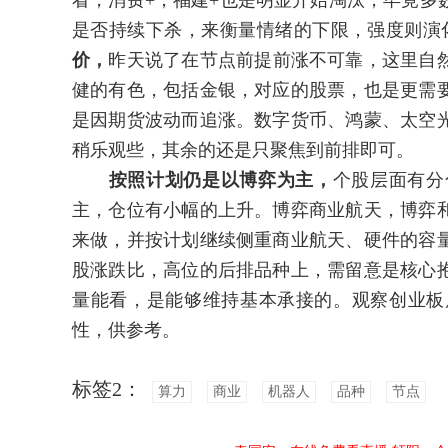
看，消费+，福建+也是明显开始淘汰，毕竟多
是否持续下杀，来衡量情绪的下限，强度则演化
价，
昨天说了在节点前提前涨不可靠，这里自
健的有色，包括金银，对应的股票，也是更需
是因期货波动而追涨。数字货币、鸿蒙、太空
稍乐观些，其余的还是只聚焦到前排即可。
按照计划仍是以博弈为主，
个股层面有分
主，仓位有小幅的上升。博弈商业航天，博弈
来做，并按计划继续侧重商业航天、硬件的容
股涨跌比，高位的后排品种上，需留意是核心
量能看，是能够维持基本承接的。观察创业板
性，供参考。
标签2：
算力
商业
机器人
品种
节点