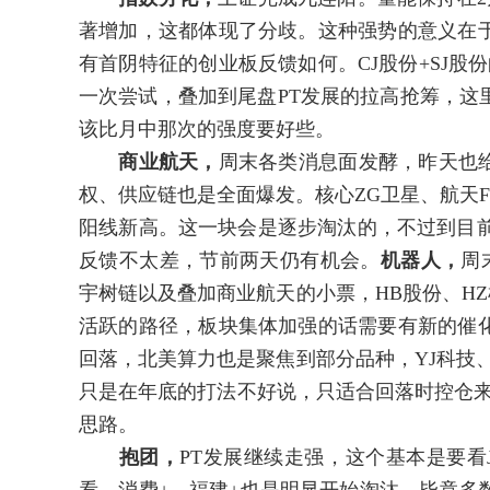
著增加，这都体现了分歧。这种强势的意义在
有首阴特征的创业板反馈如何。CJ股份+SJ股份的
一次尝试，叠加到尾盘PT发展的拉高抢筹，这
该比月中那次的强度要好些。
商业航天，
周末各类消息面发酵，昨天也给
权、供应链也是全面爆发。核心ZG卫星、航天
阳线新高。这一块会是逐步淘汰的，不过到目前
反馈不太差，节前两天仍有机会。
机器人，
周
宇树链以及叠加商业航天的小票，HB股份、HZ
活跃的路径，板块集体加强的话需要有新的催
回落，北美算力也是聚焦到部分品种，YJ科技、
只是在年底的打法不好说，只适合回落时控仓来
思路。
抱团，
PT发展继续走强，这个基本是要