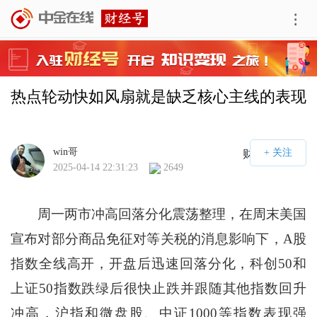
热点轮动快如风扇就是缺乏核心主线的表现
win哥
财经号APP
2025-04-14 22:31:23
2649
周一两市冲高回落分化震荡整理，在周末美国
宣布对部分商品免征对等关税的消息影响下，A股
指数全线高开，开盘后迅速回落分化，科创50和
上证50指数跌绿后很快止跌并跟随其他指数回升
冲高，沪指和微盘股、中证1000等指数表现强