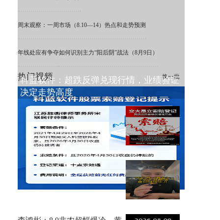
周末观察：一周市场（8.10—14）热点和走势预测
年线处应有争夺
如何识别主力“阳后阴”战法（8月9日）
热门视频
换一批
科蓝软件：超跌反弹兑现行情，业绩验证
决定走势高度
ST 交大昂立：利空出清，困境
之下重估价值
8月9日复盘，非农不及预期，
金价大涨！