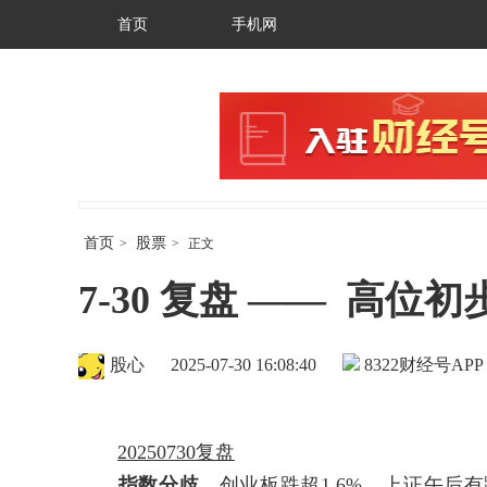
首页
手机网
首页
股票
>
>
正文
7-30 复盘 —— 高
股心
2025-07-30 16:08:40
8322
财经号APP
20250730复盘
指数分歧，
创业板跌超1.6%。上证午