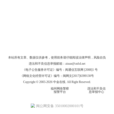
本站所有文章、数据仅供参考，使用前务请仔细阅读
法律声明
，风险自负
违法和不良信息举报邮箱：
zixun@cnfol.net
《电子公告服务许可证》编号：闽通信互联网 [2008]1 号
《网络文化经营许可证》编号：闽网文[2017]6399130号
Copyright © 2003-2026 中金在线. All Right Reserved.
福州网络警察
违法和不良信
报警平台
息举报中心
闽公网安备 35010002000101号