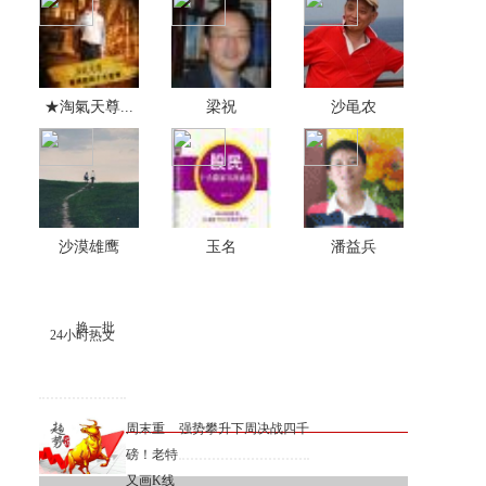
★淘氣天尊...
梁祝
沙黾农
沙漠雄鹰
玉名
潘益兵
换一批
24小时热文
周末重
强势攀升下周决战四千
磅！老特
又画K线