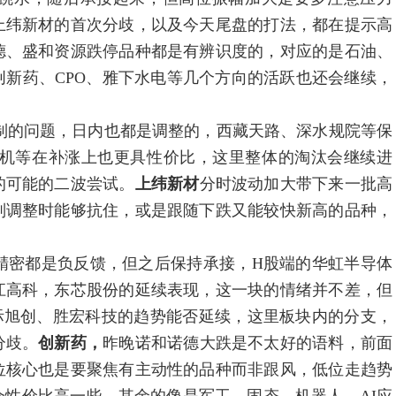
上纬新材的首次分歧，以及今天尾盘的打法，都在提示高
德、盛和资源跌停品种都是有辨识度的，对应的是石油、
新药、CPO、雅下水电等几个方向的活跃也还会继续，
受制的问题，日内也都是调整的，西藏天路、深水规院等保
路机等在补涨上也更具性价比，这里整体的淘汰会继续进
的可能的二波尝试。
上纬新材
分时波动加大带下来一批高
别调整时能够抗住，或是跟随下跌又能较快新高的品种，
精密都是负反馈，但之后保持承接，H股端的华虹半导体
江高科，东芯股份的延续表现，这一块的情绪并不差，但
中际旭创、胜宏科技的趋势能否延续，这里板块内的分支，
分歧。
创新药，
昨晚诺和诺德大跌是不太好的语料，前面
位核心也是要聚焦有主动性的品种而非跟风，低位走趋势