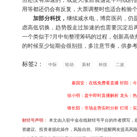
但还没有加速的，或是大涨后震荡走平均线的会
用等都还仍会有反复，大票调整时也适合检验
加部分科技，
继续减水电，博弈医药，仍
虑高低切换，趋势股走过加速的也需要沉淀后
一个类似于7月中旬整理筹码的过程，创新高依
的时候至少短期会很别扭，多注意节奏，供参
标签2：
中际
轮动
新材
科技
二波
秦国安：在线免费看直播
轩阳：今
徐小明：盘中即时直播解析
龙头：热
锋长阳：市场走势实时分析
灯塔：实
财经号声明：
本文由入驻中金在线财经号平台的作者撰写，
资建议。投资者据此操作，风险自担。同时提醒网友提高风