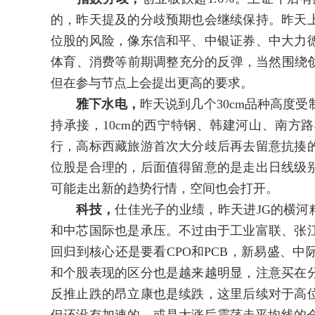
的，昨天提及的分歧预期也会继续保持。昨天
位股的风险，像东信和平、中银证券、中大力
体育、消费等前期调整充分的反弹，当然围绕创
但在参与节点上会提出更高的要求。
雅下水电，
昨天说到几个30cm品种高度
持承接，10cm的西宁特钢、韩建河山、南方
行，高标西藏旅游首次大分歧后再去留意抗揍
位股是合理的，后面值得留意的是走出日线级
可能走出新的趋势行情，空间也会打开。
科技，
仕佳光子的业绩，昨天进JG的横河
和中芯国际也是承压。不过由于工业富联、张
回归到核心还是要看CPO和PCB，新易盛、
和个股表现的区分也是越来越明显，注意买在
反推止跌的昂立康也是续跌，这里后续对于高