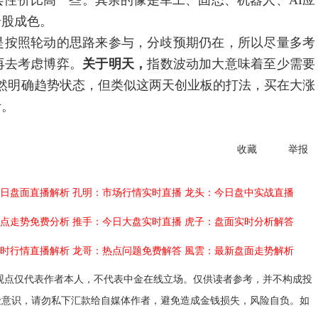
性价比高一些。其余的像是军工、固态、机器人、AI应
个股成色。
是按照轮动的思路来参与，分歧预期仍在，所以尽量多考
再去考虑博弈。
关于明天，
指数波动加大意味着至少需要
然明确趋势状态，但类似这两天创业板的打法，买在大涨
考。
收藏
举报
日盘面直播解析
孔明：市场行情实时直播
龙头：今日盘中实战直播
点走势免费分析
推手：今日大盘实时直播
虎子：盘面实时分析解答
时行情直播解析
龙哥：热点问题免费解答
風雲：最新盘面走势解析
观点仅代表作者本人，不代表中金在线立场。仅供读者参考，并不构成投
险意识，请勿私下汇款给自媒体作者，避免造成金钱损失，风险自负。如