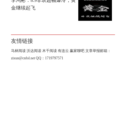
李鸿彬：8.9非农超幅爆冷，黄
金继续起飞
友情链接
马林阅读
沃达阅读
木千阅读
有连云
赢家聊吧
文章举报邮箱：
zixun@cnfol.net
QQ：1719797571